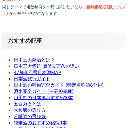
同じテーマで複数銘柄を一気に試したいなら、
超吟醸祭 (試飲イベン
ト)
が一番早い学びになります。
おすすめ記事
日本三大銘酒とは？
日本三大酒処 灘伏見西条の違い
47都道府県日本酒MAP
日本酒旅行ガイド
日本酒の種類完全ガイド (特定名称酒8分類)
酒米完全ガイド (主要10品種)
山田錦の日本酒おすすめ10本
五百万石とは
大吟醸の選び方
吟醸酒の選び方
純米酒のおすすめ銘柄9本