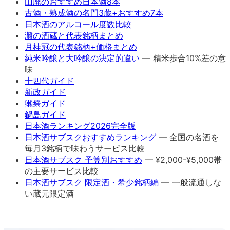
山廃のおすすめ日本酒8本
古酒・熟成酒の名門3蔵+おすすめ7本
日本酒のアルコール度数比較
灘の酒蔵と代表銘柄まとめ
月桂冠の代表銘柄+価格まとめ
純米吟醸と大吟醸の決定的違い
— 精米歩合10%差の意
味
十四代ガイド
新政ガイド
獺祭ガイド
鍋島ガイド
日本酒ランキング2026完全版
日本酒サブスクおすすめランキング
— 全国の名酒を
毎月3銘柄で味わうサービス比較
日本酒サブスク 予算別おすすめ
— ¥2,000-¥5,000帯
の主要サービス比較
日本酒サブスク 限定酒・希少銘柄編
— 一般流通しな
い蔵元限定酒