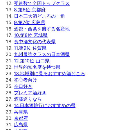
受賞数で全国トップクラス
8
.
第6位 京都府
日本三大酒どころの一角
9
.
第7位 広島県
酒都・西条を擁する名産地
10
.
第8位 宮城県
食中酒文化の代表県
11
.
第9位 佐賀県
九州最強クラスの日本酒県
12
.
第10位 山口県
世界的知名度を持つ県
13
.
地域別に見るおすすめ酒どころ
初心者向け
辛口好き
プレミア酒好き
酒蔵巡りなら
14
.
日本酒旅行におすすめの県
兵庫県
京都府
広島県