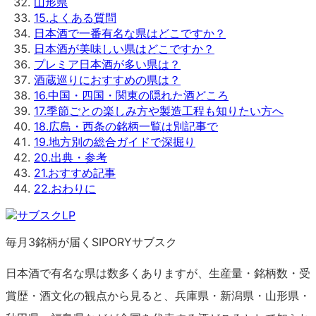
山形県
15
.
よくある質問
日本酒で一番有名な県はどこですか？
日本酒が美味しい県はどこですか？
プレミア日本酒が多い県は？
酒蔵巡りにおすすめの県は？
16
.
中国・四国・関東の隠れた酒どころ
17
.
季節ごとの楽しみ方や製造工程も知りたい方へ
18
.
広島・西条の銘柄一覧は別記事で
19
.
地方別の総合ガイドで深掘り
20
.
出典・参考
21
.
おすすめ記事
22
.
おわりに
毎月3銘柄が届くSIPORYサブスク
日本酒で有名な県は数多くありますが、生産量・銘柄数・受
賞歴・酒文化の観点から見ると、兵庫県・新潟県・山形県・