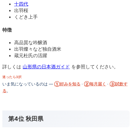
十四代
出羽桜
くどき上手
特徴
高品質な吟醸酒
出羽燦々など独自酒米
蔵元杜氏の活躍
詳しくは
山形県の日本酒ガイド
を参照してください。
迷ったら3択
いま気になっているのは —
①好みを知る
·
②毎月届く
·
③試飲す
る
。
第4位 秋田県