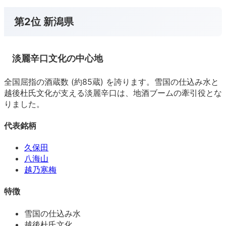
第2位 新潟県
淡麗辛口文化の中心地
全国屈指の酒蔵数 (約85蔵) を誇ります。雪国の仕込み水と
越後杜氏文化が支える淡麗辛口は、地酒ブームの牽引役とな
りました。
代表銘柄
久保田
八海山
越乃寒梅
特徴
雪国の仕込み水
越後杜氏文化