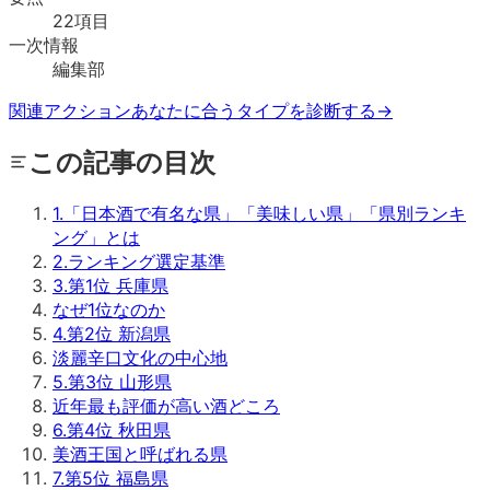
22
項目
一次情報
編集部
関連アクション
あなたに合うタイプを診断する
→
この記事の目次
1
.
「日本酒で有名な県」「美味しい県」「県別ランキ
ング」とは
2
.
ランキング選定基準
3
.
第1位 兵庫県
なぜ1位なのか
4
.
第2位 新潟県
淡麗辛口文化の中心地
5
.
第3位 山形県
近年最も評価が高い酒どころ
6
.
第4位 秋田県
美酒王国と呼ばれる県
7
.
第5位 福島県