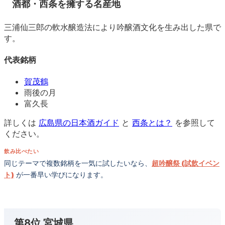
酒都・西条を擁する名産地
三浦仙三郎の軟水醸造法により吟醸酒文化を生み出した県で
す。
代表銘柄
賀茂鶴
雨後の月
富久長
詳しくは
広島県の日本酒ガイド
と
西条とは？
を参照して
ください。
飲み比べたい
同じテーマで複数銘柄を一気に試したいなら、
超吟醸祭 (試飲イベン
ト)
が一番早い学びになります。
第8位 宮城県