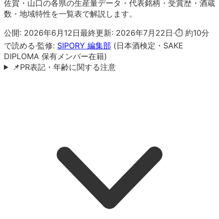
佐賀・山口の各県の生産量データ・代表銘柄・受賞歴・酒蔵
数・地域特性を一覧表で解説します。
公開:
2026年6月12日
最終更新:
2026年7月22日
·
⏱ 約
10
分
で読める
·
監修:
SIPORY 編集部
(日本酒検定・SAKE
DIPLOMA 保有メンバー在籍)
📌
PR表記・年齢に関する注意