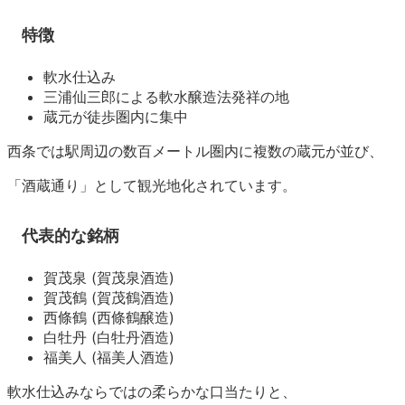
特徴
軟水仕込み
三浦仙三郎による軟水醸造法発祥の地
蔵元が徒歩圏内に集中
西条では駅周辺の数百メートル圏内に複数の蔵元が並び、
「酒蔵通り」として観光地化されています。
代表的な銘柄
賀茂泉 (賀茂泉酒造)
賀茂鶴 (賀茂鶴酒造)
西條鶴 (西條鶴醸造)
白牡丹 (白牡丹酒造)
福美人 (福美人酒造)
軟水仕込みならではの柔らかな口当たりと、