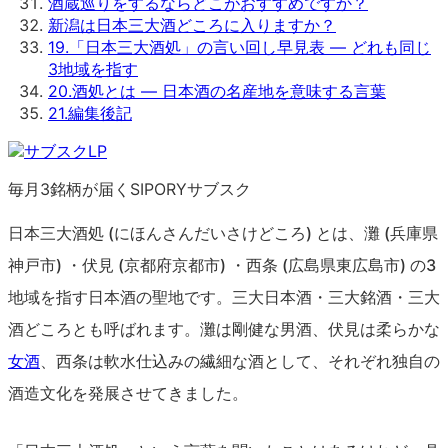
酒蔵巡りをするならどこがおすすめですか？
新潟は日本三大酒どころに入りますか？
19
.
「日本三大酒処」の言い回し早見表 — どれも同じ
3地域を指す
20
.
酒処とは — 日本酒の名産地を意味する言葉
21
.
編集後記
毎月3銘柄が届くSIPORYサブスク
日本三大酒処 (にほんさんだいさけどころ) とは、灘 (兵庫県
神戸市) ・伏見 (京都府京都市) ・西条 (広島県東広島市) の3
地域を指す日本酒の聖地です。三大日本酒・三大銘酒・三大
酒どころとも呼ばれます。灘は剛健な男酒、伏見は柔らかな
女酒
、西条は軟水仕込みの繊細な酒として、それぞれ独自の
酒造文化を発展させてきました。