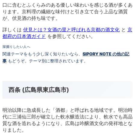
口に含むとふくらみのある優しい味わいを感じる酒が多くあ
ります。京料理の繊細な味付けと引き立て合う上品な酒質
が、伏見酒の持ち味です。
詳しくは
伏見とは？女酒の里と呼ばれる京都の酒文化
と
京
都府の日本酒ガイド
を参照してください。
深掘りしたい人へ
関連テーマをもう少し深く知りたいなら、
SIPORY NOTE の他の記
事
もどうぞ。テーマ別に整理されています。
西条 (広島県東広島市)
明治以降に急成長した「酒都」と呼ばれる地域です。明治時
代に三浦仙三郎が確立した軟水醸造法により、軟水でも高品
質な酒を造れるようになり、広島は吟醸酒文化の発祥地とな
りました。