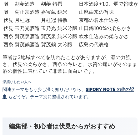
灘
剣菱酒造
剣菱 特撰
日本酒度+1.0、燗で旨味が
灘
菊正宗酒造
嘉宝蔵 純米
山廃由来の旨味
伏見
月桂冠
月桂冠 特撰
京都の名水仕込み
伏見
玉乃光酒造
玉乃光 純米吟醸
山田錦100%の柔らかさ
西条
賀茂泉酒造
賀茂泉 純米吟醸
軟水仕込みの柔らかさ
西条
賀茂鶴酒造
賀茂鶴 大吟醸
広島の代表格
筆者は3地域すべてを訪れたことがありますが、灘の力強
さ、伏見の柔らかさ、西条のキレと、水質の違いがそのまま
酒の個性に表れていて非常に面白いです。
深掘りしたい人へ
関連テーマをもう少し深く知りたいなら、
SIPORY NOTE の他の記
事
もどうぞ。テーマ別に整理されています。
編集部・初心者は伏見からがおすすめ