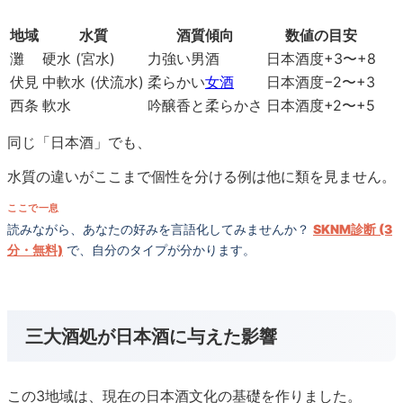
地域
水質
酒質傾向
数値の目安
灘
硬水 (宮水)
力強い男酒
日本酒度+3〜+8
伏見
中軟水 (伏流水)
柔らかい
女酒
日本酒度−2〜+3
西条
軟水
吟醸香と柔らかさ
日本酒度+2〜+5
同じ「日本酒」でも、
水質の違いがここまで個性を分ける例は他に類を見ません。
ここで一息
読みながら、あなたの好みを言語化してみませんか？
SKNM診断 (3
分・無料)
で、自分のタイプが分かります。
三大酒処が日本酒に与えた影響
この3地域は、現在の日本酒文化の基礎を作りました。