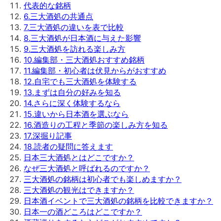
代表的な銘柄
6
.
三大酒処の共通点
7
.
三大酒処の違いを表で比較
8
.
三大酒処が日本酒に与えた影響
9
.
三大酒処を訪れる楽しみ方
10
.
編集部・三大酒処おすすめ銘柄
11
.
編集部・初心者は伏見からがおすすめ
12
.
自宅でも三大酒処を体験する
13
.
まずは自分の好みを知る
14
.
さらに深く体験するなら
15
.
違いから日本酒を選ぶなら
16
.
酒造りの工程と季節の楽しみ方を知る
17
.
深掘り記事
18
.
読者の疑問に答えます
日本三大酒処とはどこですか？
なぜ三大酒処と呼ばれるのですか？
三大酒処の銘柄は初心者でも楽しめますか？
三大酒処の観光はできますか？
日本酒イベントで三大酒処の銘柄を比較できますか？
日本一の酒どころはどこですか？