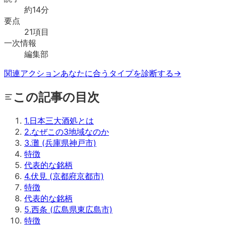
約
14
分
要点
21
項目
一次情報
編集部
関連アクション
あなたに合うタイプを診断する
→
この記事の目次
1
.
日本三大酒処とは
2
.
なぜこの3地域なのか
3
.
灘 (兵庫県神戸市)
特徴
代表的な銘柄
4
.
伏見 (京都府京都市)
特徴
代表的な銘柄
5
.
西条 (広島県東広島市)
特徴