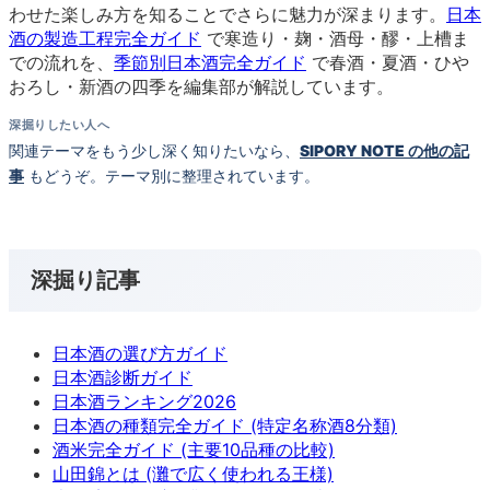
わせた楽しみ方を知ることでさらに魅力が深まります。
日本
酒の製造工程完全ガイド
で寒造り・麹・酒母・醪・上槽ま
での流れを、
季節別日本酒完全ガイド
で春酒・夏酒・ひや
おろし・新酒の四季を編集部が解説しています。
深掘りしたい人へ
関連テーマをもう少し深く知りたいなら、
SIPORY NOTE の他の記
事
もどうぞ。テーマ別に整理されています。
深掘り記事
日本酒の選び方ガイド
日本酒診断ガイド
日本酒ランキング2026
日本酒の種類完全ガイド (特定名称酒8分類)
酒米完全ガイド (主要10品種の比較)
山田錦とは (灘で広く使われる王様)