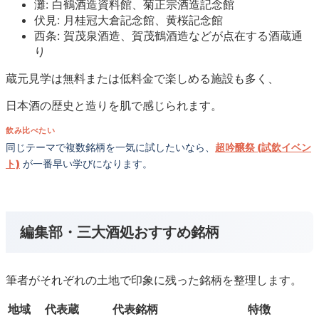
灘: 白鶴酒造資料館、菊正宗酒造記念館
伏見: 月桂冠大倉記念館、黄桜記念館
西条: 賀茂泉酒造、賀茂鶴酒造などが点在する酒蔵通
り
蔵元見学は無料または低料金で楽しめる施設も多く、
日本酒の歴史と造りを肌で感じられます。
飲み比べたい
同じテーマで複数銘柄を一気に試したいなら、
超吟醸祭 (試飲イベン
ト)
が一番早い学びになります。
編集部・三大酒処おすすめ銘柄
筆者がそれぞれの土地で印象に残った銘柄を整理します。
地域
代表蔵
代表銘柄
特徴