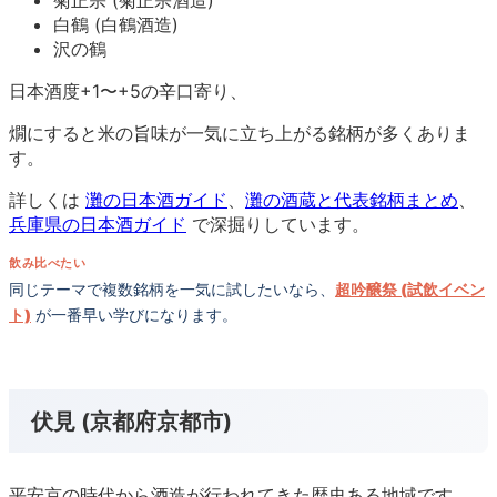
菊正宗 (菊正宗酒造)
白鶴 (白鶴酒造)
沢の鶴
日本酒度+1〜+5の辛口寄り、
燗にすると米の旨味が一気に立ち上がる銘柄が多くありま
す。
詳しくは
灘の日本酒ガイド
、
灘の酒蔵と代表銘柄まとめ
、
兵庫県の日本酒ガイド
で深掘りしています。
飲み比べたい
同じテーマで複数銘柄を一気に試したいなら、
超吟醸祭 (試飲イベン
ト)
が一番早い学びになります。
伏見 (京都府京都市)
平安京の時代から酒造が行われてきた歴史ある地域です。