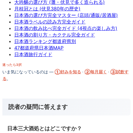
大吟醸の選び方 (灘・伏見で多く造られる)
月桂冠とは (伏見380年の歴史)
日本酒の選び方完全マスター (店頭/通販/居酒屋)
日本酒ラベルの読み方完全ガイド
日本酒の飲み比べ完全ガイド (4視点の楽しみ方)
日本酒の割り方・カクテル完全ガイド
日本酒ランキング都道府県別
47都道府県日本酒MAP
日本酒旅行ガイド
迷ったら3択
いま気になっているのは —
①好みを知る
·
②毎月届く
·
③試飲す
る
。
読者の疑問に答えます
日本三大酒処とはどこですか？