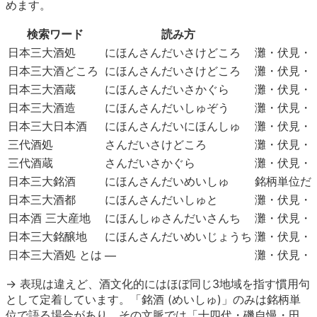
めます。
検索ワード
読み方
日本三大酒処
にほんさんだいさけどころ
灘・伏見・
日本三大酒どころ
にほんさんだいさけどころ
灘・伏見・
日本三大酒蔵
にほんさんだいさかぐら
灘・伏見・西
日本三大酒造
にほんさんだいしゅぞう
灘・伏見・
日本三大日本酒
にほんさんだいにほんしゅ
灘・伏見・
三代酒処
さんだいさけどころ
灘・伏見・
三代酒蔵
さんだいさかぐら
灘・伏見・
日本三大銘酒
にほんさんだいめいしゅ
銘柄単位だと
日本三大酒都
にほんさんだいしゅと
灘・伏見・
日本酒 三大産地
にほんしゅさんだいさんち
灘・伏見・
日本三大銘醸地
にほんさんだいめいじょうち
灘・伏見・
日本三大酒処 とは
灘・伏見・
—
→ 表現は違えど、酒文化的にはほぼ同じ3地域を指す慣用句
として定着しています。「銘酒 (めいしゅ)」のみは銘柄単
位で語る場合があり、その文脈では「十四代・磯自慢・田