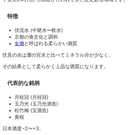
特徴
伏流水 (中硬水〜軟水)
京都の食文化と調和
女酒
と呼ばれる柔らかい酒質
伏見の水は灘の宮水と比べてミネラル分が少なく、
その結果として柔らかく上品な酒質になります。
代表的な銘柄
月桂冠 (月桂冠)
玉乃光 (玉乃光酒造)
松竹梅 (宝酒造)
黄桜
日本酒度−2〜+3、