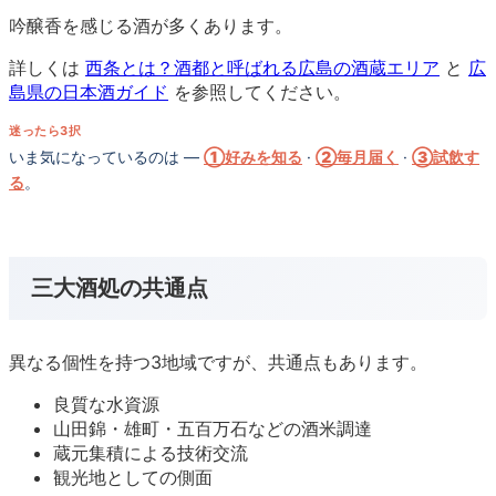
吟醸香を感じる酒が多くあります。
詳しくは
西条とは？酒都と呼ばれる広島の酒蔵エリア
と
広
島県の日本酒ガイド
を参照してください。
迷ったら3択
いま気になっているのは —
①好みを知る
·
②毎月届く
·
③試飲す
る
。
三大酒処の共通点
異なる個性を持つ3地域ですが、共通点もあります。
良質な水資源
山田錦・雄町・五百万石などの酒米調達
蔵元集積による技術交流
観光地としての側面