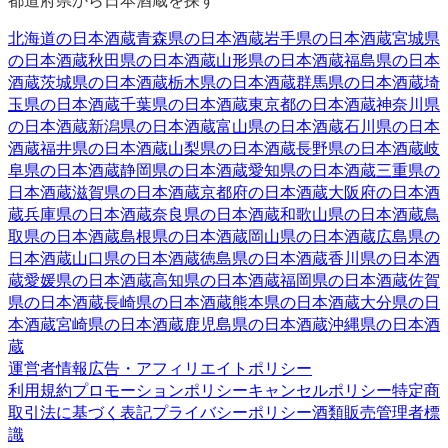
北海道
の日本酒蔵
青森県
の日本酒蔵
岩手県
の日本酒蔵
宮城県
の日本酒蔵
秋田県
の日本酒蔵
山形県
の日本酒蔵
福島県
の日本
酒蔵
茨城県
の日本酒蔵
栃木県
の日本酒蔵
群馬県
の日本酒蔵
埼
玉県
の日本酒蔵
千葉県
の日本酒蔵
東京都
の日本酒蔵
神奈川県
の日本酒蔵
新潟県
の日本酒蔵
富山県
の日本酒蔵
石川県
の日本
酒蔵
福井県
の日本酒蔵
山梨県
の日本酒蔵
長野県
の日本酒蔵
岐
阜県
の日本酒蔵
静岡県
の日本酒蔵
愛知県
の日本酒蔵
三重県
の
日本酒蔵
滋賀県
の日本酒蔵
京都府
の日本酒蔵
大阪府
の日本酒
蔵
兵庫県
の日本酒蔵
奈良県
の日本酒蔵
和歌山県
の日本酒蔵
鳥
取県
の日本酒蔵
島根県
の日本酒蔵
岡山県
の日本酒蔵
広島県
の
日本酒蔵
山口県
の日本酒蔵
徳島県
の日本酒蔵
香川県
の日本酒
蔵
愛媛県
の日本酒蔵
高知県
の日本酒蔵
福岡県
の日本酒蔵
佐賀
県
の日本酒蔵
長崎県
の日本酒蔵
熊本県
の日本酒蔵
大分県
の日
本酒蔵
宮崎県
の日本酒蔵
鹿児島県
の日本酒蔵
沖縄県
の日本酒
蔵
運営者情報
広告・アフィリエイトポリシー
利用規約
プロモーションポリシー
キャンセルポリシー
特定商
取引法に基づく表記
プライバシーポリシー
酒類販売管理者標
識