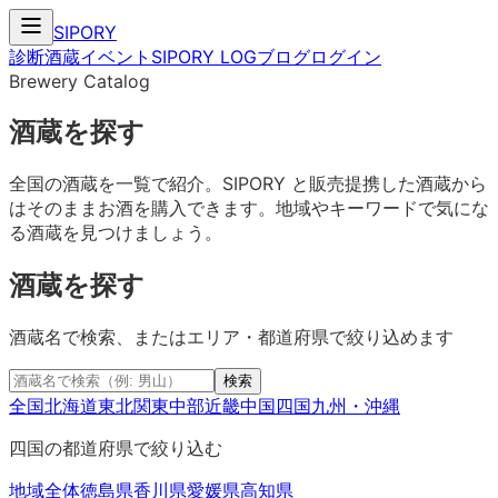
SIPORY
診断
酒蔵
イベント
SIPORY LOG
ブログ
ログイン
Brewery Catalog
酒蔵を探す
全国の酒蔵を一覧で紹介。SIPORY と販売提携した酒蔵から
はそのままお酒を購入できます。地域やキーワードで気にな
る酒蔵を見つけましょう。
酒蔵を探す
酒蔵名で検索、またはエリア・都道府県で絞り込めます
検索
全国
北海道
東北
関東
中部
近畿
中国
四国
九州・沖縄
四国
の都道府県で絞り込む
地域全体
徳島県
香川県
愛媛県
高知県