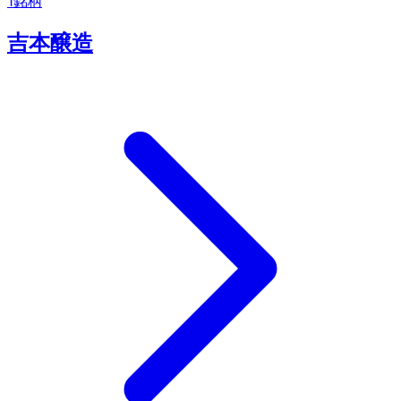
1
銘柄
吉本醸造