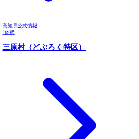
高知県
公式情報
1
銘柄
三原村（どぶろく特区）