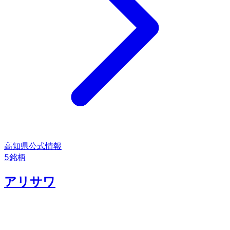
高知県
公式情報
5
銘柄
アリサワ