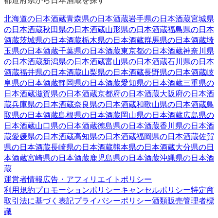
北海道
の日本酒蔵
青森県
の日本酒蔵
岩手県
の日本酒蔵
宮城県
の日本酒蔵
秋田県
の日本酒蔵
山形県
の日本酒蔵
福島県
の日本
酒蔵
茨城県
の日本酒蔵
栃木県
の日本酒蔵
群馬県
の日本酒蔵
埼
玉県
の日本酒蔵
千葉県
の日本酒蔵
東京都
の日本酒蔵
神奈川県
の日本酒蔵
新潟県
の日本酒蔵
富山県
の日本酒蔵
石川県
の日本
酒蔵
福井県
の日本酒蔵
山梨県
の日本酒蔵
長野県
の日本酒蔵
岐
阜県
の日本酒蔵
静岡県
の日本酒蔵
愛知県
の日本酒蔵
三重県
の
日本酒蔵
滋賀県
の日本酒蔵
京都府
の日本酒蔵
大阪府
の日本酒
蔵
兵庫県
の日本酒蔵
奈良県
の日本酒蔵
和歌山県
の日本酒蔵
鳥
取県
の日本酒蔵
島根県
の日本酒蔵
岡山県
の日本酒蔵
広島県
の
日本酒蔵
山口県
の日本酒蔵
徳島県
の日本酒蔵
香川県
の日本酒
蔵
愛媛県
の日本酒蔵
高知県
の日本酒蔵
福岡県
の日本酒蔵
佐賀
県
の日本酒蔵
長崎県
の日本酒蔵
熊本県
の日本酒蔵
大分県
の日
本酒蔵
宮崎県
の日本酒蔵
鹿児島県
の日本酒蔵
沖縄県
の日本酒
蔵
運営者情報
広告・アフィリエイトポリシー
利用規約
プロモーションポリシー
キャンセルポリシー
特定商
取引法に基づく表記
プライバシーポリシー
酒類販売管理者標
識