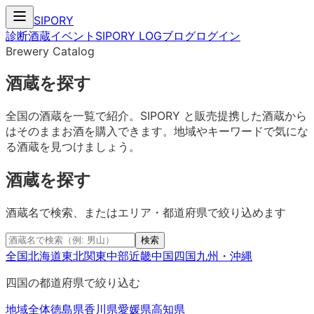
SIPORY
診断
酒蔵
イベント
SIPORY LOG
ブログ
ログイン
Brewery Catalog
酒蔵を探す
全国の酒蔵を一覧で紹介。SIPORY と販売提携した酒蔵から
はそのままお酒を購入できます。地域やキーワードで気にな
る酒蔵を見つけましょう。
酒蔵を探す
酒蔵名で検索、またはエリア・都道府県で絞り込めます
検索
全国
北海道
東北
関東
中部
近畿
中国
四国
九州・沖縄
四国
の都道府県で絞り込む
地域全体
徳島県
香川県
愛媛県
高知県