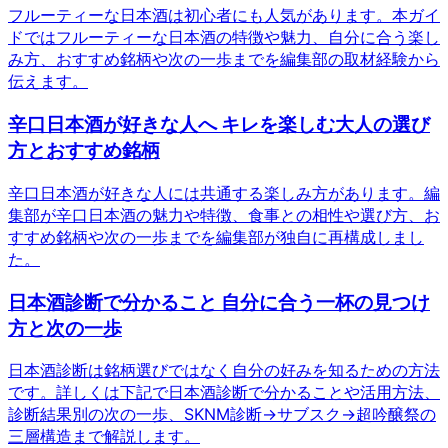
フルーティーな日本酒は初心者にも人気があります。本ガイ
ドではフルーティーな日本酒の特徴や魅力、自分に合う楽し
み方、おすすめ銘柄や次の一歩までを編集部の取材経験から
伝えます。
辛口日本酒が好きな人へ キレを楽しむ大人の選び
方とおすすめ銘柄
辛口日本酒が好きな人には共通する楽しみ方があります。編
集部が辛口日本酒の魅力や特徴、食事との相性や選び方、お
すすめ銘柄や次の一歩までを編集部が独自に再構成しまし
た。
日本酒診断で分かること 自分に合う一杯の見つけ
方と次の一歩
日本酒診断は銘柄選びではなく自分の好みを知るための方法
です。詳しくは下記で日本酒診断で分かることや活用方法、
診断結果別の次の一歩、SKNM診断→サブスク→超吟醸祭の
三層構造まで解説します。