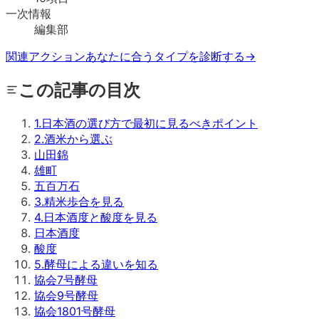
一次情報
編集部
関連アクション
あなたに合うタイプを診断する
→
この記事の目次
1
.
日本酒の選び方で最初に見るべきポイント
2
.
酒米から選ぶ
山田錦
雄町
五百万石
3
.
精米歩合を見る
4
.
日本酒度と酸度を見る
日本酒度
酸度
5
.
酵母による違いを知る
協会7号酵母
協会9号酵母
協会1801号酵母