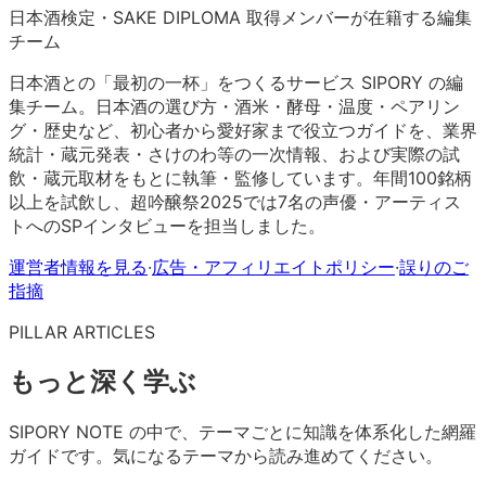
日本酒検定・SAKE DIPLOMA 取得メンバーが在籍する編集
チーム
日本酒との「最初の一杯」をつくるサービス SIPORY の編
集チーム。日本酒の選び方・酒米・酵母・温度・ペアリン
グ・歴史など、初心者から愛好家まで役立つガイドを、業界
統計・蔵元発表・さけのわ等の一次情報、および実際の試
飲・蔵元取材をもとに執筆・監修しています。年間100銘柄
以上を試飲し、超吟醸祭2025では7名の声優・アーティス
トへのSPインタビューを担当しました。
運営者情報を見る
·
広告・アフィリエイトポリシー
·
誤りのご
指摘
PILLAR ARTICLES
もっと深く学ぶ
SIPORY NOTE の中で、テーマごとに知識を体系化した網羅
ガイドです。気になるテーマから読み進めてください。