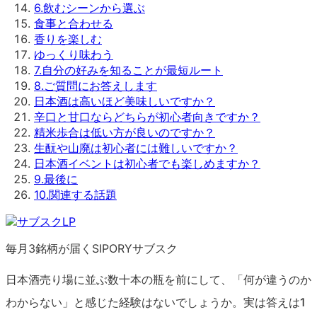
6
.
飲むシーンから選ぶ
食事と合わせる
香りを楽しむ
ゆっくり味わう
7
.
自分の好みを知ることが最短ルート
8
.
ご質問にお答えします
日本酒は高いほど美味しいですか？
辛口と甘口ならどちらが初心者向きですか？
精米歩合は低い方が良いのですか？
生酛や山廃は初心者には難しいですか？
日本酒イベントは初心者でも楽しめますか？
9
.
最後に
10
.
関連する話題
毎月3銘柄が届くSIPORYサブスク
日本酒売り場に並ぶ数十本の瓶を前にして、「何が違うのか
わからない」と感じた経験はないでしょうか。実は答えは1