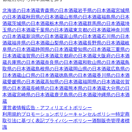
北海道
の日本酒蔵
青森県
の日本酒蔵
岩手県
の日本酒蔵
宮城県
の日本酒蔵
秋田県
の日本酒蔵
山形県
の日本酒蔵
福島県
の日本
酒蔵
茨城県
の日本酒蔵
栃木県
の日本酒蔵
群馬県
の日本酒蔵
埼
玉県
の日本酒蔵
千葉県
の日本酒蔵
東京都
の日本酒蔵
神奈川県
の日本酒蔵
新潟県
の日本酒蔵
富山県
の日本酒蔵
石川県
の日本
酒蔵
福井県
の日本酒蔵
山梨県
の日本酒蔵
長野県
の日本酒蔵
岐
阜県
の日本酒蔵
静岡県
の日本酒蔵
愛知県
の日本酒蔵
三重県
の
日本酒蔵
滋賀県
の日本酒蔵
京都府
の日本酒蔵
大阪府
の日本酒
蔵
兵庫県
の日本酒蔵
奈良県
の日本酒蔵
和歌山県
の日本酒蔵
鳥
取県
の日本酒蔵
島根県
の日本酒蔵
岡山県
の日本酒蔵
広島県
の
日本酒蔵
山口県
の日本酒蔵
徳島県
の日本酒蔵
香川県
の日本酒
蔵
愛媛県
の日本酒蔵
高知県
の日本酒蔵
福岡県
の日本酒蔵
佐賀
県
の日本酒蔵
長崎県
の日本酒蔵
熊本県
の日本酒蔵
大分県
の日
本酒蔵
宮崎県
の日本酒蔵
鹿児島県
の日本酒蔵
沖縄県
の日本酒
蔵
運営者情報
広告・アフィリエイトポリシー
利用規約
プロモーションポリシー
キャンセルポリシー
特定商
取引法に基づく表記
プライバシーポリシー
酒類販売管理者標
識