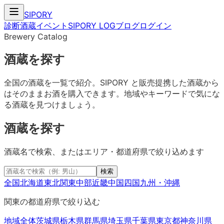
SIPORY
診断
酒蔵
イベント
SIPORY LOG
ブログ
ログイン
Brewery Catalog
酒蔵を探す
全国の酒蔵を一覧で紹介。SIPORY と販売提携した酒蔵から
はそのままお酒を購入できます。地域やキーワードで気にな
る酒蔵を見つけましょう。
酒蔵を探す
酒蔵名で検索、またはエリア・都道府県で絞り込めます
検索
全国
北海道
東北
関東
中部
近畿
中国
四国
九州・沖縄
関東
の都道府県で絞り込む
地域全体
茨城県
栃木県
群馬県
埼玉県
千葉県
東京都
神奈川県