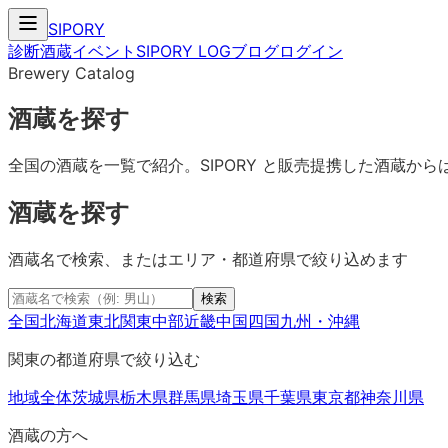
SIPORY
診断
酒蔵
イベント
SIPORY LOG
ブログ
ログイン
Brewery Catalog
酒蔵を探す
全国の酒蔵を一覧で紹介。SIPORY と販売提携した酒蔵
酒蔵を探す
酒蔵名で検索、またはエリア・都道府県で絞り込めます
検索
全国
北海道
東北
関東
中部
近畿
中国
四国
九州・沖縄
関東
の都道府県で絞り込む
地域全体
茨城県
栃木県
群馬県
埼玉県
千葉県
東京都
神奈川県
酒蔵の方へ