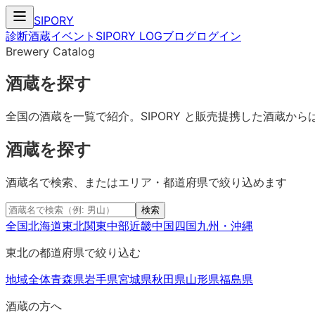
SIPORY
診断
酒蔵
イベント
SIPORY LOG
ブログ
ログイン
Brewery Catalog
酒蔵を探す
全国の酒蔵を一覧で紹介。SIPORY と販売提携した酒蔵
酒蔵を探す
酒蔵名で検索、またはエリア・都道府県で絞り込めます
検索
全国
北海道
東北
関東
中部
近畿
中国
四国
九州・沖縄
東北
の都道府県で絞り込む
地域全体
青森県
岩手県
宮城県
秋田県
山形県
福島県
酒蔵の方へ