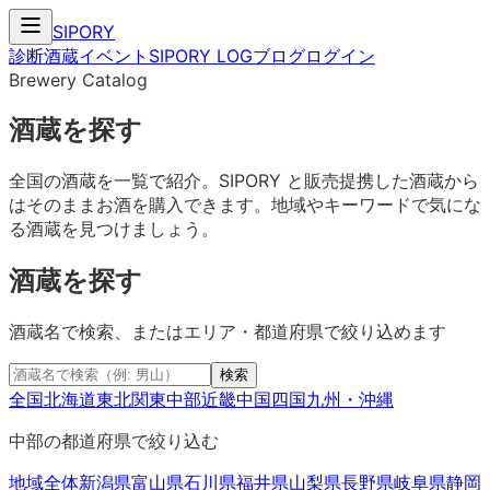
SIPORY
診断
酒蔵
イベント
SIPORY LOG
ブログ
ログイン
Brewery Catalog
酒蔵を探す
全国の酒蔵を一覧で紹介。SIPORY と販売提携した酒蔵から
はそのままお酒を購入できます。地域やキーワードで気にな
る酒蔵を見つけましょう。
酒蔵を探す
酒蔵名で検索、またはエリア・都道府県で絞り込めます
検索
全国
北海道
東北
関東
中部
近畿
中国
四国
九州・沖縄
中部
の都道府県で絞り込む
地域全体
新潟県
富山県
石川県
福井県
山梨県
長野県
岐阜県
静岡