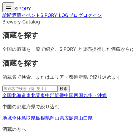
SIPORY
診断
酒蔵
イベント
SIPORY LOG
ブログ
ログイン
Brewery Catalog
酒蔵を探す
全国の酒蔵を一覧で紹介。SIPORY と販売提携した酒蔵
酒蔵を探す
酒蔵名で検索、またはエリア・都道府県で絞り込めます
検索
全国
北海道
東北
関東
中部
近畿
中国
四国
九州・沖縄
中国
の都道府県で絞り込む
地域全体
鳥取県
島根県
岡山県
広島県
山口県
酒蔵の方へ