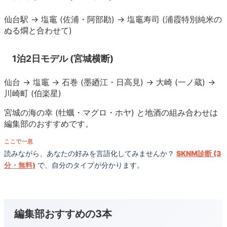
仙台駅 → 塩竈 (佐浦・阿部勘) → 塩竈寿司 (浦霞特別純米の
ぬる燗と合わせて)
1泊2日モデル (宮城横断)
仙台 → 塩竈 → 石巻 (墨廼江・日高見) → 大崎 (一ノ蔵) →
川崎町 (伯楽星)
宮城の海の幸 (牡蠣・マグロ・ホヤ) と地酒の組み合わせは
編集部のおすすめです。
ここで一息
読みながら、あなたの好みを言語化してみませんか？
SKNM診断 (3
分・無料)
で、自分のタイプが分かります。
編集部おすすめの3本