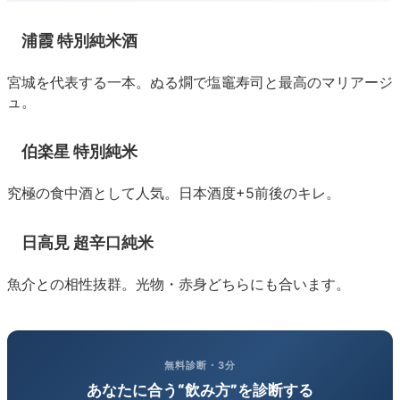
浦霞 特別純米酒
宮城を代表する一本。ぬる燗で塩竈寿司と最高のマリアージ
ュ。
伯楽星 特別純米
究極の食中酒として人気。日本酒度+5前後のキレ。
日高見 超辛口純米
魚介との相性抜群。光物・赤身どちらにも合います。
無料診断・3分
あなたに合う“飲み方”を診断する