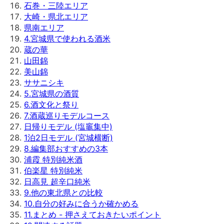
石巻・三陸エリア
大崎・県北エリア
県南エリア
4
.
宮城県で使われる酒米
蔵の華
山田錦
美山錦
ササニシキ
5
.
宮城県の酒質
6
.
酒文化と祭り
7
.
酒蔵巡りモデルコース
日帰りモデル (塩竈集中)
1泊2日モデル (宮城横断)
8
.
編集部おすすめの3本
浦霞 特別純米酒
伯楽星 特別純米
日高見 超辛口純米
9
.
他の東北県との比較
10
.
自分の好みに合うか確かめる
11
.
まとめ - 押さえておきたいポイント