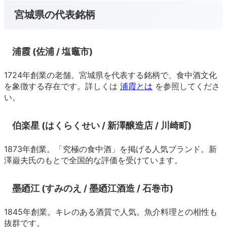
宮城県の代表銘柄
浦霞 (佐浦 / 塩竈市)
1724年創業の老舗。宮城県を代表する銘柄で、食中酒文化
を象徴する存在です。詳しくは
浦霞とは
を参照してくださ
い。
伯楽星 (はくらくせい / 新澤醸造店 / 川崎町)
1873年創業。「究極の食中酒」を掲げる人気ブランド。新
澤巌夫氏のもとで全国的な評価を受けています。
墨廼江 (すみのえ / 墨廼江酒造 / 石巻市)
1845年創業。キレのある酒質で人気。魚介料理との相性も
抜群です。