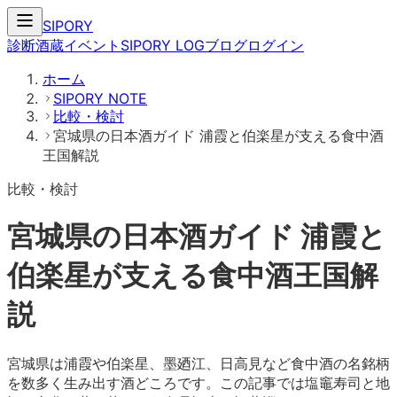
SIPORY
診断
酒蔵
イベント
SIPORY LOG
ブログ
ログイン
ホーム
SIPORY NOTE
比較・検討
宮城県の日本酒ガイド 浦霞と伯楽星が支える食中酒
王国解説
比較・検討
宮城県の日本酒ガイド 浦霞と
伯楽星が支える食中酒王国解
説
宮城県は浦霞や伯楽星、墨廼江、日高見など食中酒の名銘柄
を数多く生み出す酒どころです。この記事では塩竈寿司と地