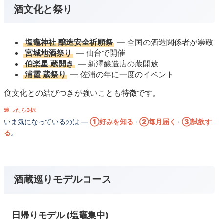
酒文化と祭り
塩竈神社 醸造安全祈願祭
— 全国の酒造関係者が崇敬
宮城地酒祭り
— 仙台で開催
伯楽星 蔵開き
— 新澤醸造店の蔵開放
浦霞 蔵祭り
— 佐浦の年に一度のイベント
食文化との結びつきが強いことも特徴です。
迷ったら3択
いま気になっているのは —
①好みを知る
·
②毎月届く
·
③試飲す
る
。
酒蔵巡りモデルコース
日帰りモデル (塩竈集中)