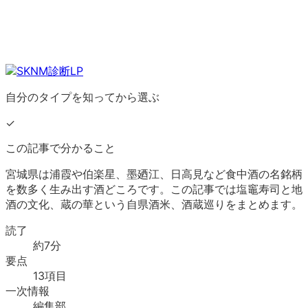
自分のタイプを知ってから選ぶ
✓
この記事で分かること
宮城県は浦霞や伯楽星、墨廼江、日高見など食中酒の名銘柄
を数多く生み出す酒どころです。この記事では塩竈寿司と地
酒の文化、蔵の華という自県酒米、酒蔵巡りをまとめます。
読了
約
7
分
要点
13
項目
一次情報
編集部