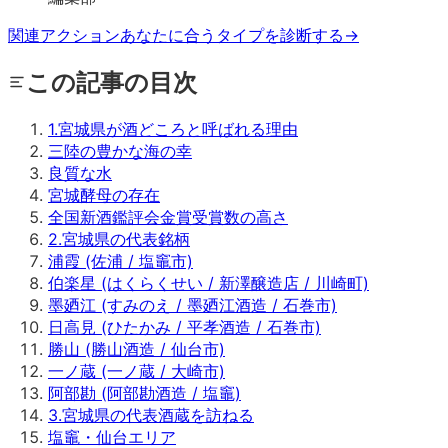
関連アクション
あなたに合うタイプを診断する
→
この記事の目次
1
.
宮城県が酒どころと呼ばれる理由
三陸の豊かな海の幸
良質な水
宮城酵母の存在
全国新酒鑑評会金賞受賞数の高さ
2
.
宮城県の代表銘柄
浦霞 (佐浦 / 塩竈市)
伯楽星 (はくらくせい / 新澤醸造店 / 川崎町)
墨廼江 (すみのえ / 墨廼江酒造 / 石巻市)
日高見 (ひたかみ / 平孝酒造 / 石巻市)
勝山 (勝山酒造 / 仙台市)
一ノ蔵 (一ノ蔵 / 大崎市)
阿部勘 (阿部勘酒造 / 塩竈)
3
.
宮城県の代表酒蔵を訪ねる
塩竈・仙台エリア