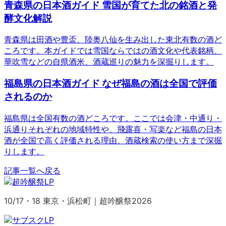
青森県の日本酒ガイド 雪国が育てた北の銘酒と発
酵文化解説
青森県は田酒や豊盃、陸奥八仙を生み出した東北有数の酒ど
ころです。本ガイドでは雪国ならではの酒文化や代表銘柄、
華吹雪などの自県酒米、酒蔵巡りの魅力を深掘りします。
福島県の日本酒ガイド なぜ福島の酒は全国で評価
されるのか
福島県は全国有数の酒どころです。ここでは会津・中通り・
浜通りそれぞれの地域特性や、飛露喜・写楽など福島の日本
酒が全国で高く評価される理由、酒蔵検索の使い方まで深掘
りします。
記事一覧へ戻る
10/17・18 東京・浜松町｜超吟醸祭2026