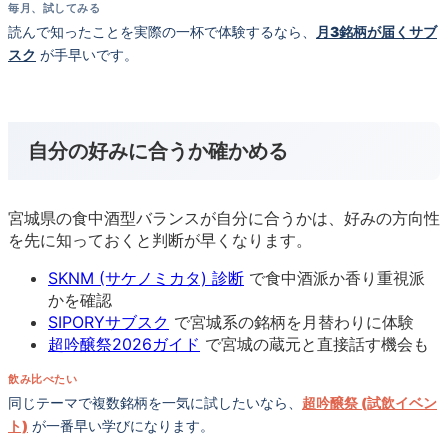
毎月、試してみる
読んで知ったことを実際の一杯で体験するなら、
月3銘柄が届くサブ
スク
が手早いです。
自分の好みに合うか確かめる
宮城県の食中酒型バランスが自分に合うかは、好みの方向性
を先に知っておくと判断が早くなります。
SKNM (サケノミカタ) 診断
で食中酒派か香り重視派
かを確認
SIPORYサブスク
で宮城系の銘柄を月替わりに体験
超吟醸祭2026ガイド
で宮城の蔵元と直接話す機会も
飲み比べたい
同じテーマで複数銘柄を一気に試したいなら、
超吟醸祭 (試飲イベン
ト)
が一番早い学びになります。