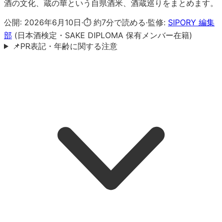
酒の文化、蔵の華という自県酒米、酒蔵巡りをまとめます。
公開:
2026年6月10日
·
⏱ 約
7
分で読める
·
監修:
SIPORY 編集
部
(日本酒検定・SAKE DIPLOMA 保有メンバー在籍)
📌
PR表記・年齢に関する注意