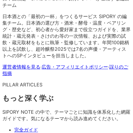
チーム
日本酒との「最初の一杯」をつくるサービス SIPORY の編
集チーム。日本酒の選び方・酒米・酵母・温度・ペアリン
グ・歴史など、初心者から愛好家まで役立つガイドを、業界
統計・蔵元発表・さけのわ等の一次情報、および実際の試
飲・蔵元取材をもとに執筆・監修しています。年間100銘柄
以上を試飲し、超吟醸祭2025では7名の声優・アーティス
トへのSPインタビューを担当しました。
運営者情報を見る
·
広告・アフィリエイトポリシー
·
誤りのご
指摘
PILLAR ARTICLES
もっと深く学ぶ
SIPORY NOTE の中で、テーマごとに知識を体系化した網羅
ガイドです。気になるテーマから読み進めてください。
完全ガイド