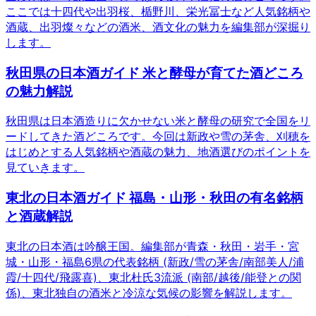
ここでは十四代や出羽桜、楯野川、栄光冨士など人気銘柄や
酒蔵、出羽燦々などの酒米、酒文化の魅力を編集部が深掘り
します。
秋田県の日本酒ガイド 米と酵母が育てた酒どころ
の魅力解説
秋田県は日本酒造りに欠かせない米と酵母の研究で全国をリ
ードしてきた酒どころです。今回は新政や雪の茅舎、刈穂を
はじめとする人気銘柄や酒蔵の魅力、地酒選びのポイントを
見ていきます。
東北の日本酒ガイド 福島・山形・秋田の有名銘柄
と酒蔵解説
東北の日本酒は吟醸王国。編集部が青森・秋田・岩手・宮
城・山形・福島6県の代表銘柄 (新政/雪の茅舎/南部美人/浦
霞/十四代/飛露喜)、東北杜氏3流派 (南部/越後/能登との関
係)、東北独自の酒米と冷涼な気候の影響を解説します。