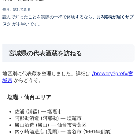
毎月、試してみる
読んで知ったことを実際の一杯で体験するなら、
月3銘柄が届くサブ
スク
が手早いです。
宮城県の代表酒蔵を訪ねる
地区別に代表蔵を整理しました。詳細は
/brewery?pref=宮
城県
からどうぞ。
塩竈・仙台エリア
佐浦 (浦霞) — 塩竈市
阿部勘酒造 (阿部勘) — 塩竈市
勝山酒造 (勝山) — 仙台市青葉区
内ケ崎酒造店 (鳳陽) — 富谷市 (1661年創業)