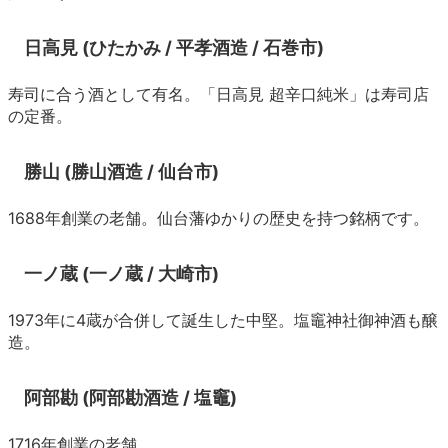
日高見 (ひたかみ / 平孝酒造 / 石巻市)
寿司に合う酒として有名。「日高見 超辛口純米」は寿司店
の定番。
勝山 (勝山酒造 / 仙台市)
1688年創業の老舗。仙台藩ゆかりの歴史を持つ銘柄です。
一ノ蔵 (一ノ蔵 / 大崎市)
1973年に4蔵が合併して誕生した中堅。塩竈神社御神酒も醸
造。
阿部勘 (阿部勘酒造 / 塩竈)
1716年創業の老舗。