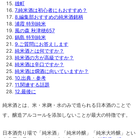
雄町
7
.
純米酒は初心者にもおすすめ？
8
.
編集部おすすめの純米酒銘柄
浦霞 特別純米
風の森 秋津穂657
鍋島 特別純米
9
.
ご質問にお答えします
純米酒とは何ですか？
純米酒の方が高級ですか？
純米酒は辛口ですか？
純米酒は燗酒に向いていますか？
10
.
出典・参考
11
.
関連する話題
12
.
最後に
純米酒とは、米・米麹・水のみで造られる日本酒のことで
す。醸造アルコールを添加しないことが最大の特徴です。
日本酒売り場で「純米酒」「純米吟醸」「純米大吟醸」とい