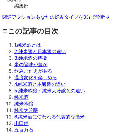
編集部
関連アクション
あなたの好みタイプを3分で診断
→
この記事の目次
1
.
純米酒とは
2
.
純米酒と日本酒の違い
3
.
純米酒の特徴
米の旨味が豊か
飲みごたえがある
温度変化を楽しめる
4
.
純米酒と本醸造の違い
5
.
純米吟醸・純米大吟醸との違い
純米酒
純米吟醸
純米大吟醸
6
.
純米酒に使われる代表的な酒米
山田錦
五百万石