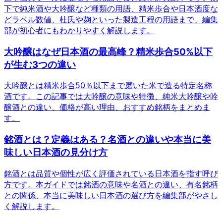
下で純米酒や大吟醸など種類の用語、精米歩合や日本酒度な
どラベル数値、杜氏や麹といった製造工程の用語まで、編集
部が初心者にもわかりやすく解説します。
大吟醸はなぜ日本酒の最高峰？精米歩合50%以下
が生む3つの違い
大吟醸とは精米歩合50％以下まで磨いた米で造る特定名称
酒です。この記事では大吟醸の意味や特徴、純米大吟醸や吟
醸酒との違い、価格が高い理由、おすすめ銘柄をまとめま
す。
銘酒とは？定義はある？名酒との違いや本当に美
味しい日本酒の見分け方
銘酒とは品質や個性が広く評価されている日本酒を指す呼び
方です。本ガイドでは銘酒の意味や名酒との違い、有名銘柄
との関係、本当に美味しい日本酒の選び方を編集部がやさし
く解説します。