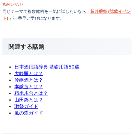
飲み比べたい
同じテーマで複数銘柄を一気に試したいなら、
超吟醸祭 (試飲イベン
ト)
が一番早い学びになります。
関連する話題
日本酒用語辞典 基礎用語50選
大吟醸とは？
吟醸酒とは？
本醸造とは？
精米歩合とは？
山田錦とは？
獺祭ガイド
風の森ガイド