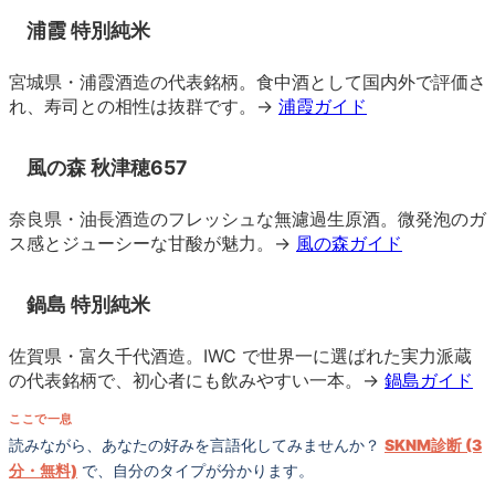
浦霞 特別純米
宮城県・浦霞酒造の代表銘柄。食中酒として国内外で評価さ
れ、寿司との相性は抜群です。→
浦霞ガイド
風の森 秋津穂657
奈良県・油長酒造のフレッシュな無濾過生原酒。微発泡のガ
ス感とジューシーな甘酸が魅力。→
風の森ガイド
鍋島 特別純米
佐賀県・富久千代酒造。IWC で世界一に選ばれた実力派蔵
の代表銘柄で、初心者にも飲みやすい一本。→
鍋島ガイド
ここで一息
読みながら、あなたの好みを言語化してみませんか？
SKNM診断 (3
分・無料)
で、自分のタイプが分かります。