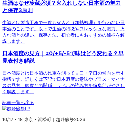
生酒はなぜ冷蔵必須？火入れしない日本酒の魅力
と保存3原則
生酒とは製造工程で一度も火入れ（加熱処理）を行わない日
本酒のことです。以下で生酒の特徴やフレッシュな魅力、火
入れ酒との違い、保存方法、初心者にもおすすめの銘柄を解
説します。
日本酒度の見方｜±0/+5/-5で味はどう変わる？早
見表付き解説
日本酒度とは日本酒の比重を測って甘口・辛口の傾向を示す
指標です。詳しくは下記で日本酒度の意味やプラス・マイナ
スの見方、酸度との関係、ラベルの読み方を編集部がやさし
く解説します。
記事一覧へ戻る
10/17・18 東京・浜松町｜超吟醸祭2026