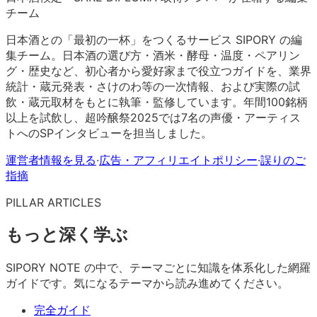
チーム
日本酒との「最初の一杯」をつくるサービス SIPORY の編
集チーム。日本酒の選び方・酒米・酵母・温度・ペアリン
グ・歴史など、初心者から愛好家まで役立つガイドを、業界
統計・蔵元発表・さけのわ等の一次情報、および実際の試
飲・蔵元取材をもとに執筆・監修しています。年間100銘柄
以上を試飲し、超吟醸祭2025では7名の声優・アーティス
トへのSPインタビューを担当しました。
運営者情報を見る
·
広告・アフィリエイトポリシー
·
誤りのご
指摘
PILLAR ARTICLES
もっと深く学ぶ
SIPORY NOTE の中で、テーマごとに知識を体系化した網羅
ガイドです。気になるテーマから読み進めてください。
完全ガイド