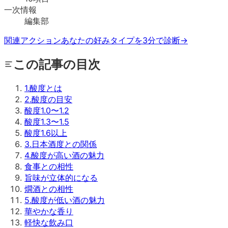
一次情報
編集部
関連アクション
あなたの好みタイプを3分で診断
→
この記事の目次
1
.
酸度とは
2
.
酸度の目安
酸度1.0〜1.2
酸度1.3〜1.5
酸度1.6以上
3
.
日本酒度との関係
4
.
酸度が高い酒の魅力
食事との相性
旨味が立体的になる
燗酒との相性
5
.
酸度が低い酒の魅力
華やかな香り
軽快な飲み口