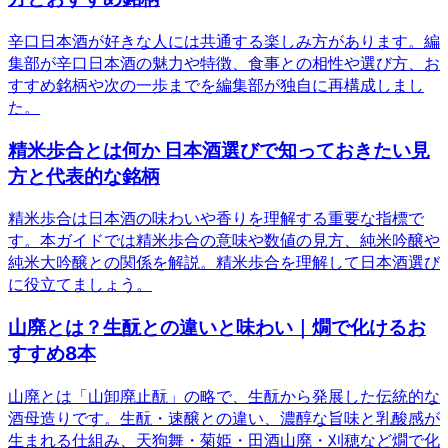
辛口日本酒が好きな人には共通する楽しみ方があります。編
集部が辛口日本酒の魅力や特徴、食事との相性や選び方、お
すすめ銘柄や次の一歩までを編集部が独自に再構成しまし
た。
精米歩合とは何か 日本酒選びで知っておきたい見
方と代表的な銘柄
精米歩合は日本酒の味わいや香りを理解する重要な指標で
す。本ガイドでは精米歩合の意味や数値の見方、純米吟醸や
純米大吟醸との関係を解説。精米歩合を理解して日本酒選び
に役立てましょう。
山廃とは？生酛との違いと味わい｜燗で化けるお
すすめ8本
山廃とは「山卸廃止酛」の略で、生酛から発展した伝統的な
酒母造りです。生酛・速醸との違い、濃醇な旨味と乳酸感が
生まれる仕組み、天狗舞・菊姫・田酒山廃・刈穂など燗で化