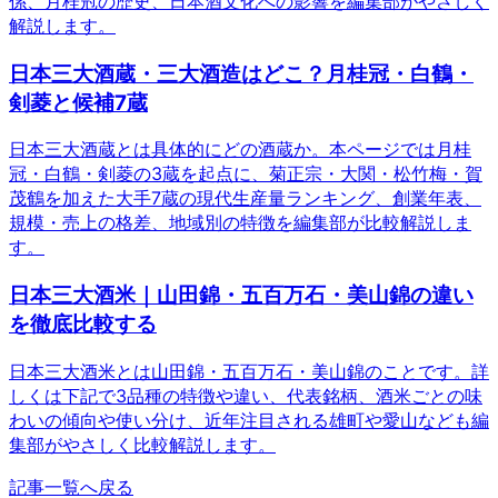
係、月桂冠の歴史、日本酒文化への影響を編集部がやさしく
解説します。
日本三大酒蔵・三大酒造はどこ？月桂冠・白鶴・
剣菱と候補7蔵
日本三大酒蔵とは具体的にどの酒蔵か。本ページでは月桂
冠・白鶴・剣菱の3蔵を起点に、菊正宗・大関・松竹梅・賀
茂鶴を加えた大手7蔵の現代生産量ランキング、創業年表、
規模・売上の格差、地域別の特徴を編集部が比較解説しま
す。
日本三大酒米｜山田錦・五百万石・美山錦の違い
を徹底比較する
日本三大酒米とは山田錦・五百万石・美山錦のことです。詳
しくは下記で3品種の特徴や違い、代表銘柄、酒米ごとの味
わいの傾向や使い分け、近年注目される雄町や愛山なども編
集部がやさしく比較解説します。
記事一覧へ戻る