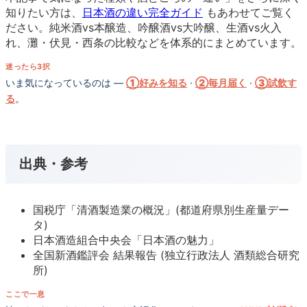
知りたい方は、
日本酒の違い完全ガイド
もあわせてご覧く
ださい。純米酒vs本醸造、吟醸酒vs大吟醸、生酒vs火入
れ、灘・伏見・西条の比較などを体系的にまとめています。
迷ったら3択
いま気になっているのは —
①好みを知る
·
②毎月届く
·
③試飲す
る
。
出典・参考
国税庁「清酒製造業の概況」(都道府県別生産量デー
タ)
日本酒造組合中央会「日本酒の魅力」
全国新酒鑑評会 結果報告 (独立行政法人 酒類総合研究
所)
ここで一息