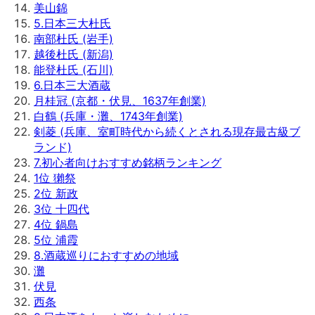
美山錦
5
.
日本三大杜氏
南部杜氏 (岩手)
越後杜氏 (新潟)
能登杜氏 (石川)
6
.
日本三大酒蔵
月桂冠 (京都・伏見、1637年創業)
白鶴 (兵庫・灘、1743年創業)
剣菱 (兵庫、室町時代から続くとされる現存最古級ブ
ランド)
7
.
初心者向けおすすめ銘柄ランキング
1位 獺祭
2位 新政
3位 十四代
4位 鍋島
5位 浦霞
8
.
酒蔵巡りにおすすめの地域
灘
伏見
西条