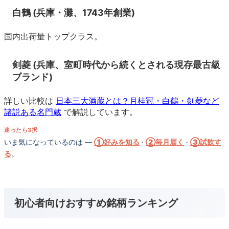
白鶴 (兵庫・灘、1743年創業)
国内出荷量トップクラス。
剣菱 (兵庫、室町時代から続くとされる現存最古級
ブランド)
詳しい比較は
日本三大酒蔵とは？月桂冠・白鶴・剣菱など
諸説ある名門蔵
で解説しています。
迷ったら3択
いま気になっているのは —
①好みを知る
·
②毎月届く
·
③試飲す
る
。
初心者向けおすすめ銘柄ランキング