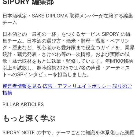
SIPORY 編集部
日本酒検定・SAKE DIPLOMA 取得メンバーが在籍する編集
チーム
日本酒との「最初の一杯」をつくるサービス SIPORY の編
集チーム。日本酒の選び方・酒米・酵母・温度・ペアリン
グ・歴史など、初心者から愛好家まで役立つガイドを、業界
統計・蔵元発表・さけのわ等の一次情報、および実際の試
飲・蔵元取材をもとに執筆・監修しています。年間100銘柄
以上を試飲し、超吟醸祭2025では7名の声優・アーティス
トへのSPインタビューを担当しました。
運営者情報を見る
·
広告・アフィリエイトポリシー
·
誤りのご
指摘
PILLAR ARTICLES
もっと深く学ぶ
SIPORY NOTE の中で、テーマごとに知識を体系化した網羅