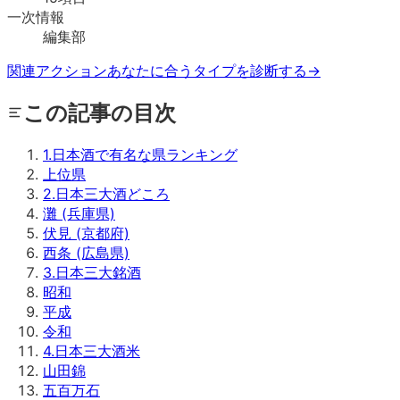
一次情報
編集部
関連アクション
あなたに合うタイプを診断する
→
この記事の目次
1
.
日本酒で有名な県ランキング
上位県
2
.
日本三大酒どころ
灘 (兵庫県)
伏見 (京都府)
西条 (広島県)
3
.
日本三大銘酒
昭和
平成
令和
4
.
日本三大酒米
山田錦
五百万石