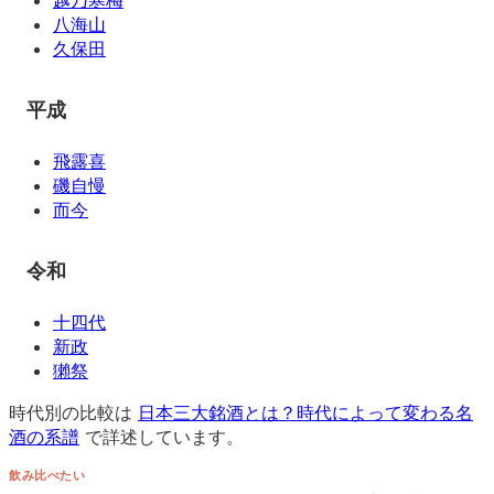
八海山
久保田
平成
飛露喜
磯自慢
而今
令和
十四代
新政
獺祭
時代別の比較は
日本三大銘酒とは？時代によって変わる名
酒の系譜
で詳述しています。
飲み比べたい