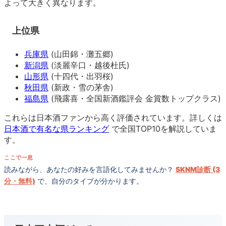
よって大きく異なります。
上位県
兵庫県
(山田錦・灘五郷)
新潟県
(淡麗辛口・越後杜氏)
山形県
(十四代・出羽桜)
秋田県
(新政・雪の茅舎)
福島県
(飛露喜・全国新酒鑑評会 金賞数トップクラス)
これらは日本酒ファンから高く評価されています。詳しくは
日本酒で有名な県ランキング
で全国TOP10を解説していま
す。
ここで一息
読みながら、あなたの好みを言語化してみませんか？
SKNM診断 (3
分・無料)
で、自分のタイプが分かります。