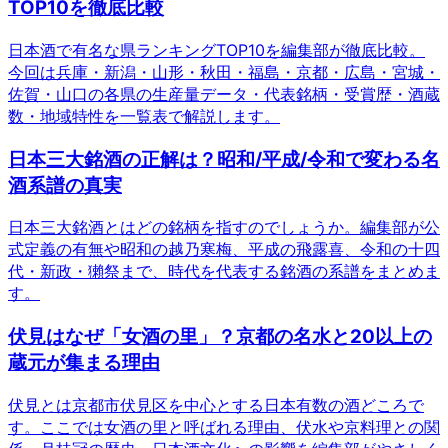
TOP10を徹底比較
日本酒で有名な県ランキングTOP10を編集部が徹底比較。
今回は兵庫・新潟・山形・秋田・福島・京都・広島・宮城・
佐賀・山口の各県の生産量データ・代表銘柄・受賞歴・酒蔵
数・地域特性を一覧表で解説します。
日本三大銘酒の正解は？昭和/平成/令和で変わる名
酒系譜の真実
日本三大銘酒とはどの銘柄を指すのでしょうか。編集部が公
式定義の有無や昭和の越乃寒梅、平成の飛露喜、令和の十四
代・新政・獺祭まで、時代を代表する銘酒の系譜をまとめま
す。
伏見はなぜ「女酒の里」？京都の名水と20以上の
蔵元が集まる理由
伏見とは京都市伏見区を中心とする日本有数の酒どころで
す。ここでは女酒の里と呼ばれる理由、伏水や京料理との関