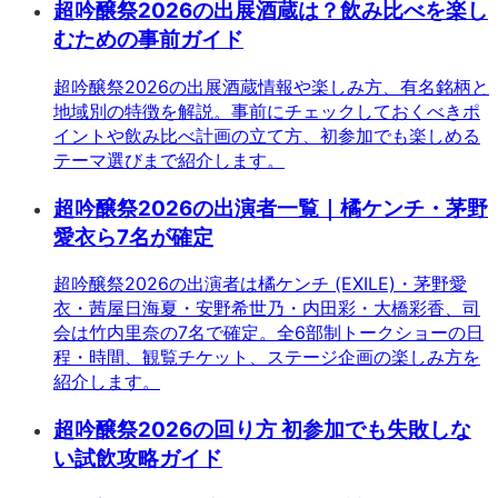
超吟醸祭2026の出展酒蔵は？飲み比べを楽し
むための事前ガイド
超吟醸祭2026の出展酒蔵情報や楽しみ方、有名銘柄と
地域別の特徴を解説。事前にチェックしておくべきポ
イントや飲み比べ計画の立て方、初参加でも楽しめる
テーマ選びまで紹介します。
超吟醸祭2026の出演者一覧｜橘ケンチ・茅野
愛衣ら7名が確定
超吟醸祭2026の出演者は橘ケンチ (EXILE)・茅野愛
衣・茜屋日海夏・安野希世乃・内田彩・大橋彩香、司
会は竹内里奈の7名で確定。全6部制トークショーの日
程・時間、観覧チケット、ステージ企画の楽しみ方を
紹介します。
超吟醸祭2026の回り方 初参加でも失敗しな
い試飲攻略ガイド