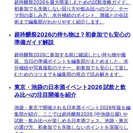
超吟醸祭2026を最大限楽しむための試飲攻略ガイド。
初参加でも失敗しない回り方や飲み比べのコツ、テー
マ別の楽しみ方、水分補給のポイント、酒蔵との会話
術まで編集部がわかりやすく紹介します。
超吟醸祭2026の持ち物は？初参加でも安心の
準備ガイド解説
超吟醸祭2026に参加する前に確認したい持ち物や服
装、当日の準備ポイントを編集部がまとめました。水
分補給や写真撮影のマナー、初参加でも安心して楽し
むためのコツまでを編集部の視点で読み解きます。
東京・池袋の日本酒イベント2026 試飲と飲
み比べの注目開催を紹介
池袋・東京で開催される日本酒イベント2026年版を編
集部が紹介。ここでは超吟醸祭2026 (中池袋公園) や
試飲・飲み比べが楽しめる日本酒フェス、池袋・東京
の選び方、初参加でも失敗しないポイントを深掘りし