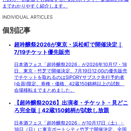
までわかりやすく紹介します。
INDIVIDUAL ARTICLES
個別記事
超吟醸祭2026が東京・浜松町で開催決定｜
7/19チケット優先販売
日本酒フェス「超吟醸祭2026」が2026年10月17・18
日、東京・竹芝で開催決定。7月19日12:00の優先販売
でチケットを取れるのはSIPORYサブスク先行予約者
(会員)限定。券種・価格、42蔵150銘柄以上の試飲、
会場移転までまとめました。
【超吟醸祭2026】出演者・チケット・見どこ
ろ完全版｜42蔵150銘柄が試飲し放題
日本酒フェス「超吟醸祭2026」が10月17日（土）・
18日（日）に東京ポートシティ竹芝で開催決定。全国