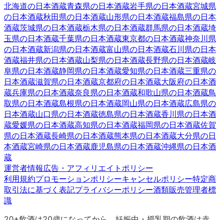
北海道
の日本酒蔵
青森県
の日本酒蔵
岩手県
の日本酒蔵
宮城県
の日本酒蔵
秋田県
の日本酒蔵
山形県
の日本酒蔵
福島県
の日本
酒蔵
茨城県
の日本酒蔵
栃木県
の日本酒蔵
群馬県
の日本酒蔵
埼
玉県
の日本酒蔵
千葉県
の日本酒蔵
東京都
の日本酒蔵
神奈川県
の日本酒蔵
新潟県
の日本酒蔵
富山県
の日本酒蔵
石川県
の日本
酒蔵
福井県
の日本酒蔵
山梨県
の日本酒蔵
長野県
の日本酒蔵
岐
阜県
の日本酒蔵
静岡県
の日本酒蔵
愛知県
の日本酒蔵
三重県
の
日本酒蔵
滋賀県
の日本酒蔵
京都府
の日本酒蔵
大阪府
の日本酒
蔵
兵庫県
の日本酒蔵
奈良県
の日本酒蔵
和歌山県
の日本酒蔵
鳥
取県
の日本酒蔵
島根県
の日本酒蔵
岡山県
の日本酒蔵
広島県
の
日本酒蔵
山口県
の日本酒蔵
徳島県
の日本酒蔵
香川県
の日本酒
蔵
愛媛県
の日本酒蔵
高知県
の日本酒蔵
福岡県
の日本酒蔵
佐賀
県
の日本酒蔵
長崎県
の日本酒蔵
熊本県
の日本酒蔵
大分県
の日
本酒蔵
宮崎県
の日本酒蔵
鹿児島県
の日本酒蔵
沖縄県
の日本酒
蔵
運営者情報
広告・アフィリエイトポリシー
利用規約
プロモーションポリシー
キャンセルポリシー
特定商
取引法に基づく表記
プライバシーポリシー
酒類販売管理者標
識
20+
飲酒は20歳になってから。妊娠中・授乳期の飲酒は赤