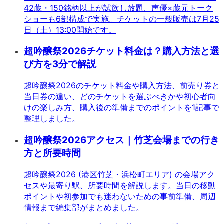
42蔵・150銘柄以上が試飲し放題、声優×蔵元トーク
ショーも6部構成で実施。チケットの一般販売は7月25
日（土）13:00開始です。
超吟醸祭2026チケット料金は？購入方法と選
び方を3分で解説
超吟醸祭2026のチケット料金や購入方法、前売り券と
当日券の違い、どのチケットを選ぶべきかや初心者向
けの楽しみ方、購入後の準備までのポイントを1記事で
整理しました。
超吟醸祭2026アクセス｜竹芝会場までの行き
方と所要時間
超吟醸祭2026 (港区竹芝・浜松町エリア) の会場アク
セスや最寄り駅、所要時間を解説します。当日の移動
ポイントや初参加でも迷わないための事前準備、周辺
情報まで編集部がまとめました。