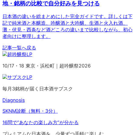
地・銘柄の比較で自分好みを見つける
日本酒の違いを総まとめにした完全ガイドです。詳しくは下
記で純米酒と本醸造、吟醸酒と大吟醸、生酒と火入れ酒、
灘・伏見・西条など酒どころの違いまで比較しながら、初心
者向けに整理します。
記事一覧へ戻る
10/17・18 東京・浜松町｜超吟醸祭2026
毎月3銘柄が届く日本酒サブスク
Diagnosis
SKNM診断（無料・3分）
16問で“あなたの楽しみ方”が分かる
プレミアムな日本酒を、少量ずつ手軽に楽しむ