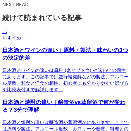
NEXT READ
続けて読まれている記事
比
おすすめ
日本酒とワインの違い｜原料・製法・味わいの3つ
の決定的差
日本酒とワインの違いは原料 (米とブドウ) や味わいの個性
にあります。この記事では並行複発酵などの製法、アルコー
ル度数、和食と洋食の相性、初心者にも分かりやすい選び方
を比較表付きで解説します。
日本酒と焼酎の違い｜醸造酒vs蒸留酒で何が変わ
る？3分で理解
日本酒と焼酎の違いは醸造酒か蒸留酒かにあります。ここで
は原料や製法、アルコール度数、カロリーや糖質、料理との