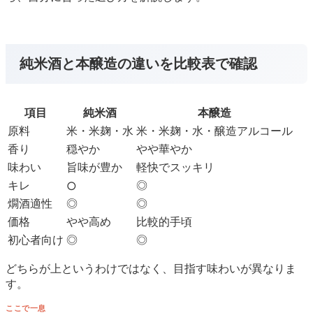
純米酒と本醸造の違いを比較表で確認
項目
純米酒
本醸造
原料
米・米麹・水
米・米麹・水・醸造アルコール
香り
穏やか
やや華やか
味わい
旨味が豊か
軽快でスッキリ
キレ
◎
○
燗酒適性
◎
◎
価格
やや高め
比較的手頃
初心者向け
◎
◎
どちらが上というわけではなく、目指す味わいが異なりま
す。
ここで一息