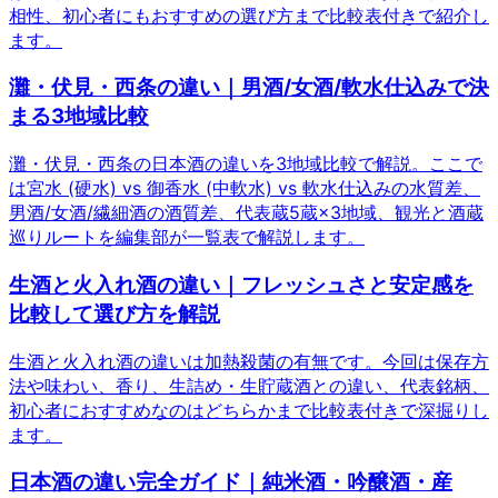
相性、初心者にもおすすめの選び方まで比較表付きで紹介し
ます。
灘・伏見・西条の違い｜男酒/女酒/軟水仕込みで決
まる3地域比較
灘・伏見・西条の日本酒の違いを3地域比較で解説。ここで
は宮水 (硬水) vs 御香水 (中軟水) vs 軟水仕込みの水質差、
男酒/女酒/繊細酒の酒質差、代表蔵5蔵×3地域、観光と酒蔵
巡りルートを編集部が一覧表で解説します。
生酒と火入れ酒の違い｜フレッシュさと安定感を
比較して選び方を解説
生酒と火入れ酒の違いは加熱殺菌の有無です。今回は保存方
法や味わい、香り、生詰め・生貯蔵酒との違い、代表銘柄、
初心者におすすめなのはどちらかまで比較表付きで深掘りし
ます。
日本酒の違い完全ガイド｜純米酒・吟醸酒・産