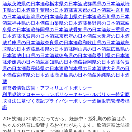
酒蔵
茨城県
の日本酒蔵
栃木県
の日本酒蔵
群馬県
の日本酒蔵
埼
玉県
の日本酒蔵
千葉県
の日本酒蔵
東京都
の日本酒蔵
神奈川県
の日本酒蔵
新潟県
の日本酒蔵
富山県
の日本酒蔵
石川県
の日本
酒蔵
福井県
の日本酒蔵
山梨県
の日本酒蔵
長野県
の日本酒蔵
岐
阜県
の日本酒蔵
静岡県
の日本酒蔵
愛知県
の日本酒蔵
三重県
の
日本酒蔵
滋賀県
の日本酒蔵
京都府
の日本酒蔵
大阪府
の日本酒
蔵
兵庫県
の日本酒蔵
奈良県
の日本酒蔵
和歌山県
の日本酒蔵
鳥
取県
の日本酒蔵
島根県
の日本酒蔵
岡山県
の日本酒蔵
広島県
の
日本酒蔵
山口県
の日本酒蔵
徳島県
の日本酒蔵
香川県
の日本酒
蔵
愛媛県
の日本酒蔵
高知県
の日本酒蔵
福岡県
の日本酒蔵
佐賀
県
の日本酒蔵
長崎県
の日本酒蔵
熊本県
の日本酒蔵
大分県
の日
本酒蔵
宮崎県
の日本酒蔵
鹿児島県
の日本酒蔵
沖縄県
の日本酒
蔵
運営者情報
広告・アフィリエイトポリシー
利用規約
プロモーションポリシー
キャンセルポリシー
特定商
取引法に基づく表記
プライバシーポリシー
酒類販売管理者標
識
20+
飲酒は20歳になってから。妊娠中・授乳期の飲酒は赤
ちゃんの発育に影響するおそれがあります。飲酒運転は法律
で禁止されています。お酒は適量を楽しみましょう。