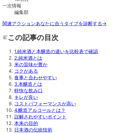
一次情報
編集部
関連アクション
あなたに合うタイプを診断する
→
この記事の目次
1
.
純米酒と本醸造の違いを比較表で確認
2
.
純米酒とは
米の旨味が豊か
コクがある
食事と合わせやすい
3
.
本醸造とは
軽快な飲み口
キレが良い
コストパフォーマンスが高い
4
.
醸造アルコールとは？
誤解されやすいポイント
本来の目的
日本酒の伝統技術