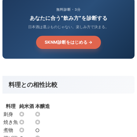
無料診断・3分
あなたに合う“飲み方”を診断する
日本酒は選ぶものじゃない。楽しみ方で決まる。
SKNM診断をはじめる →
料理との相性比較
料理
純米酒
本醸造
刺身
◎
◎
焼き魚
◎
◎
煮物
◎
○