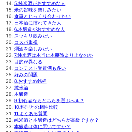
5
.
純米酒がおすすめな人
米の旨味を楽しみたい
食事とじっくり合わせたい
日本酒に慣れてきた人
6
.
本醸造がおすすめな人
スッキリ飲みたい
コスパ重視
燗酒を楽しみたい
7
.
純米酒は本当に本醸造より上なのか
目的が異なる
コンテスト受賞酒も多い
好みの問題
8
.
おすすめ銘柄
純米酒
本醸造
9
.
初心者ならどちらを選ぶべき？
10
.
料理との相性比較
11
.
よくある質問
純米酒と本醸造はどちらが高級ですか？
本醸造は体に悪いですか？