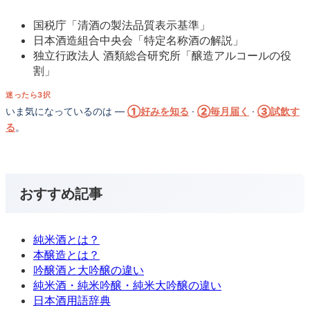
国税庁「清酒の製法品質表示基準」
日本酒造組合中央会「特定名称酒の解説」
独立行政法人 酒類総合研究所「醸造アルコールの役
割」
迷ったら3択
いま気になっているのは —
①好みを知る
·
②毎月届く
·
③試飲す
る
。
おすすめ記事
純米酒とは？
本醸造とは？
吟醸酒と大吟醸の違い
純米酒・純米吟醸・純米大吟醸の違い
日本酒用語辞典