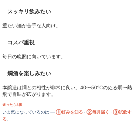
スッキリ飲みたい
重たい酒が苦手な人向け。
コスパ重視
毎日の晩酌に向いています。
燗酒を楽しみたい
本醸造は燗との相性が非常に良い。40〜50℃のぬる燗〜熱
燗で旨味が広がります。
迷ったら3択
いま気になっているのは —
①好みを知る
·
②毎月届く
·
③試飲す
る
。