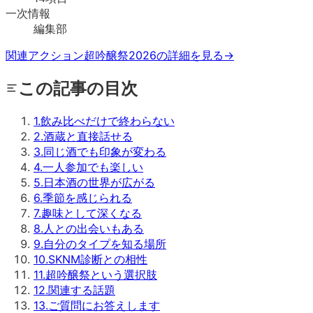
一次情報
編集部
関連アクション
超吟醸祭2026の詳細を見る
→
この記事の目次
1
.
飲み比べだけで終わらない
2
.
酒蔵と直接話せる
3
.
同じ酒でも印象が変わる
4
.
一人参加でも楽しい
5
.
日本酒の世界が広がる
6
.
季節を感じられる
7
.
趣味として深くなる
8
.
人との出会いもある
9
.
自分のタイプを知る場所
10
.
SKNM診断との相性
11
.
超吟醸祭という選択肢
12
.
関連する話題
13
.
ご質問にお答えします