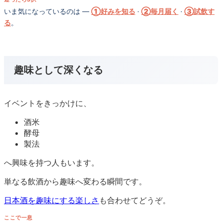
いま気になっているのは —
①好みを知る
·
②毎月届く
·
③試飲す
る
。
趣味として深くなる
イベントをきっかけに、
酒米
酵母
製法
へ興味を持つ人もいます。
単なる飲酒から趣味へ変わる瞬間です。
日本酒を趣味にする楽しさ
も合わせてどうぞ。
ここで一息