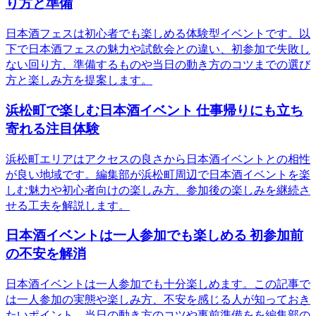
り方と準備
日本酒フェスは初心者でも楽しめる体験型イベントです。以
下で日本酒フェスの魅力や試飲会との違い、初参加で失敗し
ない回り方、準備するものや当日の動き方のコツまでの選び
方と楽しみ方を提案します。
浜松町で楽しむ日本酒イベント 仕事帰りにも立ち
寄れる注目体験
浜松町エリアはアクセスの良さから日本酒イベントとの相性
が良い地域です。編集部が浜松町周辺で日本酒イベントを楽
しむ魅力や初心者向けの楽しみ方、参加後の楽しみを継続さ
せる工夫を解説します。
日本酒イベントは一人参加でも楽しめる 初参加前
の不安を解消
日本酒イベントは一人参加でも十分楽しめます。この記事で
は一人参加の実態や楽しみ方、不安を感じる人が知っておき
たいポイント、当日の動き方のコツや事前準備をを編集部の