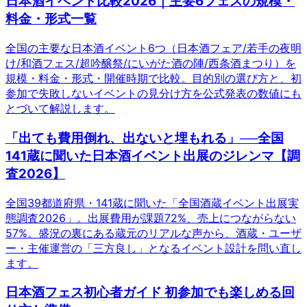
日本酒イベント比較2026｜主要6フェスの規模・
料金・形式一覧
全国の主要な日本酒イベント6つ（日本酒フェア/若手の夜明
け/和酒フェス/超吟醸祭/にいがた酒の陣/西条酒まつり）を
規模・料金・形式・開催時期で比較。目的別の選び方と、初
参加で失敗しないイベントの見分け方を公式発表の数値にも
とづいて解説します。
「出ても費用倒れ、出ないと埋もれる」──全国
141蔵に聞いた日本酒イベント出展のジレンマ【調
査2026】
全国39都道府県・141蔵に聞いた「全国酒蔵イベント出展実
態調査2026」。出展費用が課題72%、売上につながらない
57%。盛況の裏にある蔵元のリアルな声から、酒蔵・ユーザ
ー・主催運営の「三方良し」となるイベント設計を問い直し
ます。
日本酒フェス初心者ガイド 初参加でも楽しめる回