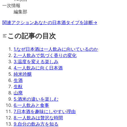
一次情報
編集部
関連アクション
あなたの日本酒タイプを診断
→
この記事の目次
1
.
なぜ日本酒は一人飲みに向いているのか
2
.
一人飲みで気づく香りの変化
3
.
温度を変える楽しみ
4
.
一人飲みに向く日本酒
純米吟醸
生酒
生酛
山廃
5
.
酒米の違いを楽しむ
6
.
一人飲みと食事
7
.
日本酒を趣味にしやすい理由
8
.
一人飲みは贅沢な時間
9
.
自分の飲み方を知る