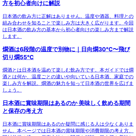
方を初心者向けに解説
日本酒の飲み方に正解はありません。温度や酒器、料理との
組み合わせを知ることで楽しみ方は大きく広がります。今回
は日本酒の飲み方の基本から初心者向けの楽しみ方まで解説
します。
燗酒は6段階の温度で別物に｜日向燗30℃〜飛び
切り燗55℃
燗酒とは日本酒を温めて楽しむ飲み方です。本ガイドでは燗
酒とは何か、温度ごとの違いや向いている日本酒、家庭での
楽しみ方を解説。燗酒の魅力を知って日本酒の世界を広げま
しょう。
日本酒に賞味期限はあるのか 美味しく飲める期間
と保存の考え方
日本酒に賞味期限はあるのか疑問に感じる人は少なくありま
せん。本ページでは日本酒の賞味期限や消費期限の考え方、