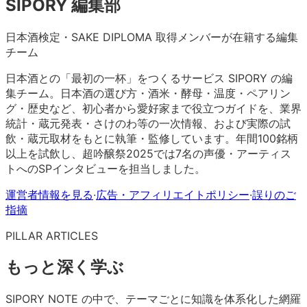
SIPORY 編集部
日本酒検定・SAKE DIPLOMA 取得メンバーが在籍する編集
チーム
日本酒との「最初の一杯」をつくるサービス SIPORY の編
集チーム。日本酒の選び方・酒米・酵母・温度・ペアリン
グ・歴史など、初心者から愛好家まで役立つガイドを、業界
統計・蔵元発表・さけのわ等の一次情報、および実際の試
飲・蔵元取材をもとに執筆・監修しています。年間100銘柄
以上を試飲し、超吟醸祭2025では7名の声優・アーティス
トへのSPインタビューを担当しました。
運営者情報を見る
·
広告・アフィリエイトポリシー
·
誤りのご
指摘
PILLAR ARTICLES
もっと深く学ぶ
SIPORY NOTE の中で、テーマごとに知識を体系化した網羅