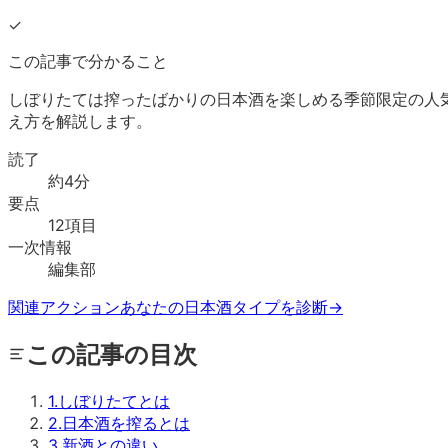
✓
この記事で分かること
しぼりたては搾ったばかりの日本酒を楽しめる季節限定の人
え方を解説します。
読了
約
4
分
要点
12
項目
一次情報
編集部
関連アクション
あなたの日本酒タイプを診断
→
この記事の目次
1
.
しぼりたてとは
2
.
日本酒を搾るとは
3
.
新酒との違い