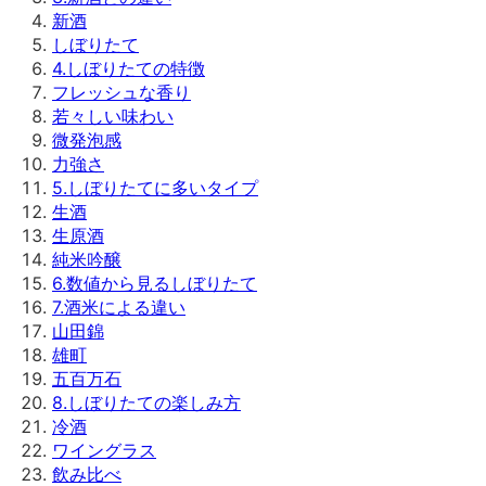
新酒
しぼりたて
4
.
しぼりたての特徴
フレッシュな香り
若々しい味わい
微発泡感
力強さ
5
.
しぼりたてに多いタイプ
生酒
生原酒
純米吟醸
6
.
数値から見るしぼりたて
7
.
酒米による違い
山田錦
雄町
五百万石
8
.
しぼりたての楽しみ方
冷酒
ワイングラス
飲み比べ