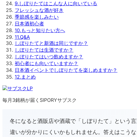
9
.
しぼりたてはこんな人に向いている
フレッシュな酒が好き
季節感を楽しみたい
日本酒初心者
10
.
もっと知りたい方へ
11
.
Q&A
しぼりたてと新酒は同じですか？
しぼりたては生酒ですか？
しぼりたてはいつ飲めますか？
初心者にも向いていますか？
日本酒イベントでしぼりたてを楽しめますか？
12
.
まとめ
毎月3銘柄が届くSIPORYサブスク
冬になると酒販店や酒蔵で「しぼりたて」という言
違いが分かりにくいかもしれません。答えはこうな