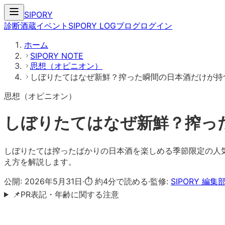
SIPORY
診断
酒蔵
イベント
SIPORY LOG
ブログ
ログイン
ホーム
SIPORY NOTE
思想（オピニオン）
しぼりたてはなぜ新鮮？搾った瞬間の日本酒だけが持
思想（オピニオン）
しぼりたてはなぜ新鮮？搾っ
しぼりたては搾ったばかりの日本酒を楽しめる季節限定の人
え方を解説します。
公開:
2026年5月31日
·
⏱ 約
4
分で読める
·
監修:
SIPORY 編集
📌
PR表記・年齢に関する注意