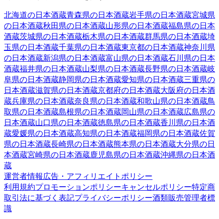
北海道
の日本酒蔵
青森県
の日本酒蔵
岩手県
の日本酒蔵
宮城県
の日本酒蔵
秋田県
の日本酒蔵
山形県
の日本酒蔵
福島県
の日本
酒蔵
茨城県
の日本酒蔵
栃木県
の日本酒蔵
群馬県
の日本酒蔵
埼
玉県
の日本酒蔵
千葉県
の日本酒蔵
東京都
の日本酒蔵
神奈川県
の日本酒蔵
新潟県
の日本酒蔵
富山県
の日本酒蔵
石川県
の日本
酒蔵
福井県
の日本酒蔵
山梨県
の日本酒蔵
長野県
の日本酒蔵
岐
阜県
の日本酒蔵
静岡県
の日本酒蔵
愛知県
の日本酒蔵
三重県
の
日本酒蔵
滋賀県
の日本酒蔵
京都府
の日本酒蔵
大阪府
の日本酒
蔵
兵庫県
の日本酒蔵
奈良県
の日本酒蔵
和歌山県
の日本酒蔵
鳥
取県
の日本酒蔵
島根県
の日本酒蔵
岡山県
の日本酒蔵
広島県
の
日本酒蔵
山口県
の日本酒蔵
徳島県
の日本酒蔵
香川県
の日本酒
蔵
愛媛県
の日本酒蔵
高知県
の日本酒蔵
福岡県
の日本酒蔵
佐賀
県
の日本酒蔵
長崎県
の日本酒蔵
熊本県
の日本酒蔵
大分県
の日
本酒蔵
宮崎県
の日本酒蔵
鹿児島県
の日本酒蔵
沖縄県
の日本酒
蔵
運営者情報
広告・アフィリエイトポリシー
利用規約
プロモーションポリシー
キャンセルポリシー
特定商
取引法に基づく表記
プライバシーポリシー
酒類販売管理者標
識