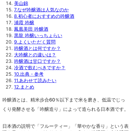
美山錦
7
.
なぜ吟醸酒は人気なのか
8
.
初心者におすすめの吟醸酒
浦霞 吟醸
鳳凰美田 吟醸酒
黒龍 吟醸いっちょらい
9
.
よくいただく質問
吟醸酒とは何ですか？
大吟醸との違いは？
吟醸酒は甘口ですか？
冷酒で飲むべきですか？
10
.
出典・参考
11
.
あわせて読みたい
12
.
まとめ
吟醸酒とは、精米歩合60％以下まで米を磨き、低温でじっ
くり発酵させる「吟醸造り」によって造られる日本酒です。
日本酒の説明で「フルーティー」「華やかな香り」という表