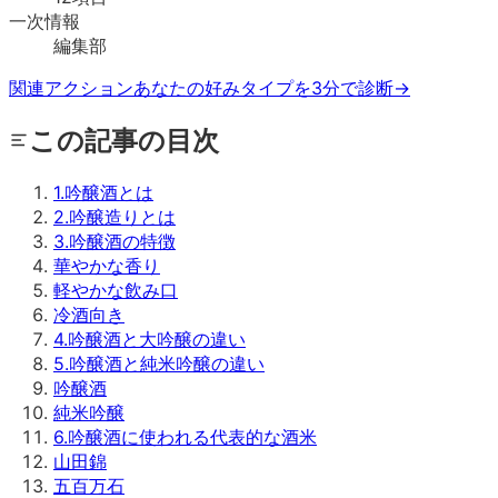
一次情報
編集部
関連アクション
あなたの好みタイプを3分で診断
→
この記事の目次
1
.
吟醸酒とは
2
.
吟醸造りとは
3
.
吟醸酒の特徴
華やかな香り
軽やかな飲み口
冷酒向き
4
.
吟醸酒と大吟醸の違い
5
.
吟醸酒と純米吟醸の違い
吟醸酒
純米吟醸
6
.
吟醸酒に使われる代表的な酒米
山田錦
五百万石