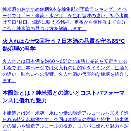
純米酒のおすすめ銘柄9本を編集部が実飲ランキング。本ペ
ージでは「米・米麹・水だけ」が生む旨味の違い、初心者向
け辛口/甘口、燗酒に映える銘柄、定番から個性派まで自分
に合う純米酒の見つけ方を解説します。
火入れはなぜ2回行う？日本酒の品質を守る65℃
熱処理の科学
火入れとは日本酒を約60〜65℃で加熱し品質を安定させる
工程です。本ページでは火入れの目的やタイミング、生酒と
の違い、味わいへの影響、火入れ酒の代表的な銘柄を紹介し
ます。
本醸造とは？純米酒との違いとコストパフォーマ
ンスに優れた魅力
本醸造とは米・米麹・水に少量の醸造アルコールを加えて造
られる特定名称酒です。今回は本醸造の意味と特徴、純米酒
との違いや醸造アルコールの役割、コスパに優れた魅力を深