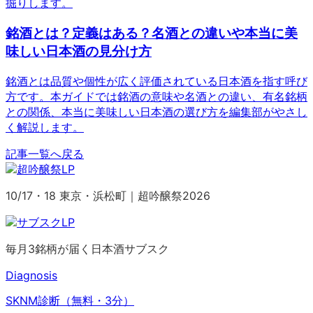
掘りします。
銘酒とは？定義はある？名酒との違いや本当に美
味しい日本酒の見分け方
銘酒とは品質や個性が広く評価されている日本酒を指す呼び
方です。本ガイドでは銘酒の意味や名酒との違い、有名銘柄
との関係、本当に美味しい日本酒の選び方を編集部がやさし
く解説します。
記事一覧へ戻る
10/17・18 東京・浜松町｜超吟醸祭2026
毎月3銘柄が届く日本酒サブスク
Diagnosis
SKNM診断（無料・3分）