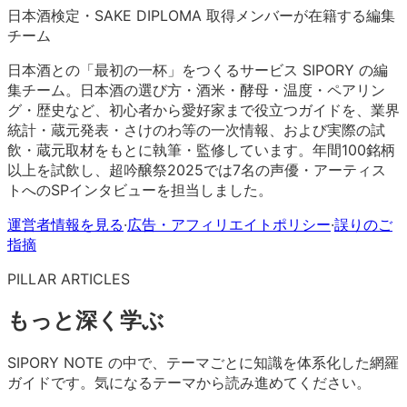
日本酒検定・SAKE DIPLOMA 取得メンバーが在籍する編集
チーム
日本酒との「最初の一杯」をつくるサービス SIPORY の編
集チーム。日本酒の選び方・酒米・酵母・温度・ペアリン
グ・歴史など、初心者から愛好家まで役立つガイドを、業界
統計・蔵元発表・さけのわ等の一次情報、および実際の試
飲・蔵元取材をもとに執筆・監修しています。年間100銘柄
以上を試飲し、超吟醸祭2025では7名の声優・アーティス
トへのSPインタビューを担当しました。
運営者情報を見る
·
広告・アフィリエイトポリシー
·
誤りのご
指摘
PILLAR ARTICLES
もっと深く学ぶ
SIPORY NOTE の中で、テーマごとに知識を体系化した網羅
ガイドです。気になるテーマから読み進めてください。