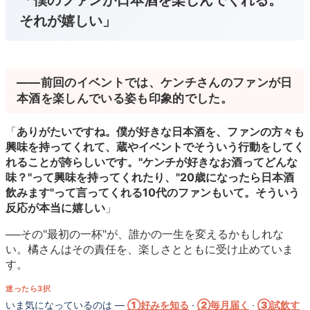
それが嬉しい」
――前回のイベントでは、ケンチさんのファンが日
本酒を楽しんでいる姿も印象的でした。
「
ありがたいですね。僕が好きな日本酒を、ファンの方々も
興味を持ってくれて、蔵やイベントでそういう行動をしてく
れることが誇らしいです。"ケンチが好きなお酒ってどんな
味？"って興味を持ってくれたり、"20歳になったら日本酒
飲みます"って言ってくれる10代のファンもいて。そういう
反応が本当に嬉しい
」
──その"最初の一杯"が、誰かの一生を変えるかもしれな
い。橘さんはその責任を、楽しさとともに受け止めていま
す。
迷ったら3択
いま気になっているのは —
①好みを知る
·
②毎月届く
·
③試飲す