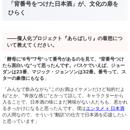
「背番号をつけた日本酒」が、文化の扉を
ひらく
――擬人化プロジェクト『あらばしり』の着想につ
いて教えてください。
「
酵母に"6号""7号"って番号があるのを見て、"背番号つけ
たら面白いな"って思ったんです。バスケでいえば、ジョー
ダンは23番、マジック・ジョンソンは32番。番号って、ス
ターの象徴にもなる
」
「みんなで飲みながら"このお酒はイケメンだけど知的だよ
ね"とか、"奔放な感じ"とかって話して。キャラクターから
入ることで、日本酒の味にまだ興味がない人たちも、惹かれ
るきっかけになると思ったんです。僕は
エンタメ × 日本酒
の人間なので、そういう"翻訳"の仕方で日本酒を応援したい
と思っています」