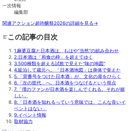
一次情報
編集部
関連アクション
超吟醸祭2026の詳細を見る
→
この記事の目次
1
.
麻婆豆腐と日本酒は、もはや"当然"の組み合わせ
2
.
日本酒は「和食の枠」を超えてゆく
3
.
500種類を超える試飲で見えた"味の地図"
4
.
延泊して蔵元へ。「日本酒地図」は身体で覚えた
5
.
「背番号をつけた日本酒」が、文化の扉をひらく
6
.
「次の世代」へ、日本酒をつなげるという視点
7
.
「僕のファンが日本酒を楽しんでくれる。それが嬉
しい」
8
.
「日本酒を知れるっていう意味では、こんな良いイ
ベントはない」
9
.
イベント情報
取材協力