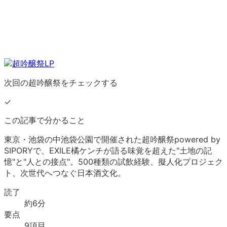
次回の超吟醸祭をチェックする
✓
この記事で分かること
東京・池袋の中池袋公園で開催された超吟醸祭powered by
SIPORYで、EXILE橘ケンチが語る味覚を超えた"土地の記
憶"と"人との接点"。500種類の試飲経験、擬人化プロジェク
ト、次世代へつなぐ日本酒文化。
読了
約
6
分
要点
9
項目