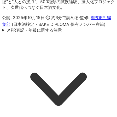
憶"と"人との接点"。500種類の試飲経験、擬人化プロジェク
ト、次世代へつなぐ日本酒文化。
公開:
2025年10月15日
·
⏱ 約
6
分で読める
·
監修:
SIPORY 編
集部
(日本酒検定・SAKE DIPLOMA 保有メンバー在籍)
📌
PR表記・年齢に関する注意