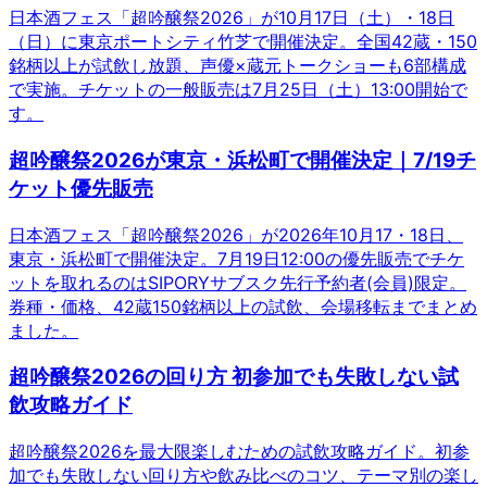
日本酒フェス「超吟醸祭2026」が10月17日（土）・18日
（日）に東京ポートシティ竹芝で開催決定。全国42蔵・150
銘柄以上が試飲し放題、声優×蔵元トークショーも6部構成
で実施。チケットの一般販売は7月25日（土）13:00開始で
す。
超吟醸祭2026が東京・浜松町で開催決定｜7/19チ
ケット優先販売
日本酒フェス「超吟醸祭2026」が2026年10月17・18日、
東京・浜松町で開催決定。7月19日12:00の優先販売でチケ
ットを取れるのはSIPORYサブスク先行予約者(会員)限定。
券種・価格、42蔵150銘柄以上の試飲、会場移転までまとめ
ました。
超吟醸祭2026の回り方 初参加でも失敗しない試
飲攻略ガイド
超吟醸祭2026を最大限楽しむための試飲攻略ガイド。初参
加でも失敗しない回り方や飲み比べのコツ、テーマ別の楽し