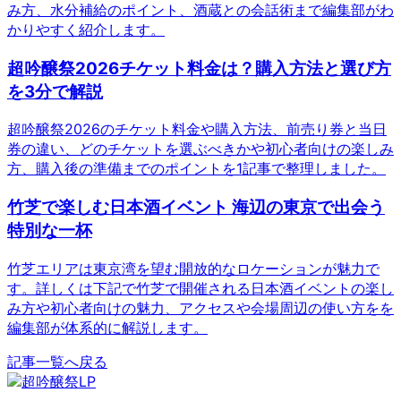
み方、水分補給のポイント、酒蔵との会話術まで編集部がわ
かりやすく紹介します。
超吟醸祭2026チケット料金は？購入方法と選び方
を3分で解説
超吟醸祭2026のチケット料金や購入方法、前売り券と当日
券の違い、どのチケットを選ぶべきかや初心者向けの楽しみ
方、購入後の準備までのポイントを1記事で整理しました。
竹芝で楽しむ日本酒イベント 海辺の東京で出会う
特別な一杯
竹芝エリアは東京湾を望む開放的なロケーションが魅力で
す。詳しくは下記で竹芝で開催される日本酒イベントの楽し
み方や初心者向けの魅力、アクセスや会場周辺の使い方をを
編集部が体系的に解説します。
記事一覧へ戻る