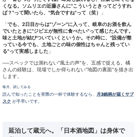
くなる。ソムリエの近藤さんに"こういうときってどうすれ
ば？"って聞いたら、"気合ですね"って（笑）
」
「
でも、2日目からは"ゾーン"に入って、岐阜のお酒を飲ん
でいたときに"ジビエが無性に食べたい"って感じたんです。
味と土地が結びついていくというか。その時に、"設備が整
っている今でも、土地ごとの味の個性はちゃんと残ってい
る"って実感しました
」
──スペックでは測れない"風土の声"を、五感で捉える。橘
さんの経験は、現場でしか得られない"地図の裏面"を描き出
します。
毎月、試してみる
読んで知ったことを実際の一杯で体験するなら、
月3銘柄が届くサブ
スク
が手早いです。
延泊して蔵元へ。「日本酒地図」は身体で