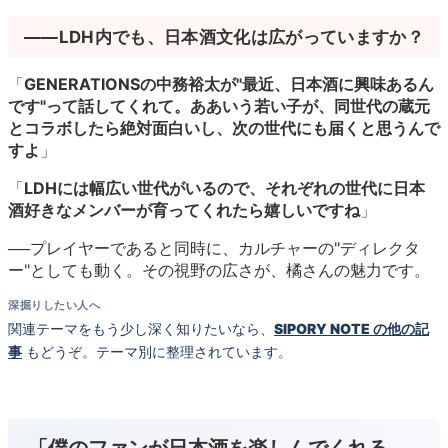
――LDH内でも、日本酒文化は広がっていますか？
「
GENERATIONSの中務裕太が"最近、日本酒に興味あるん
です"って話してくれて。ああいう若い子が、同世代の蔵元
とコラボしたら絶対面白いし、次の世代にも届くと思うんで
すよ
」
「
LDHには幅広い世代がいるので、それぞれの世代に日本
酒好きなメンバーが育ってくれたら嬉しいですね
」
──プレイヤーであると同時に、カルチャーの"ディレクタ
ー"としても動く。その視野の広さが、橘さんの魅力です。
深掘りしたい人へ
関連テーマをもう少し深く知りたいなら、
SIPORY NOTE の他の記
事
もどうぞ。テーマ別に整理されています。
「僕のファンが日本酒を楽しんでくれる。