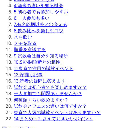
4
.
酒米の違いを知る機会
5
.
初心者でも参加しやすい
6
.
一人参加も多い
7
.
有名銘柄以外と出会える
8
.
飲み比べを楽しむコツ
水を飲む
メモを取る
順番を意識する
9
.
試飲会は自分を知る場所
10
.
SKNM診断との相性
11
.
東京で注目の試飲イベント
12
.
深掘り記事
13
.
読者の疑問に答えます
試飲会は初心者でも楽しめますか？
一人参加でも問題ありませんか？
何種類くらい飲めますか？
試飲会とフェスの違いは何ですか？
東京で人気の試飲イベントはありますか？
14
.
まとめ - 押さえておきたいポイント