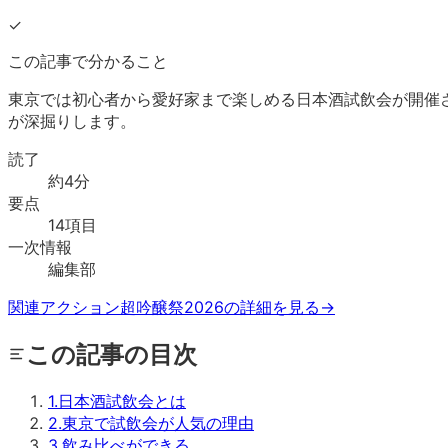
✓
この記事で分かること
東京では初心者から愛好家まで楽しめる日本酒試飲会が開催
が深掘りします。
読了
約
4
分
要点
14
項目
一次情報
編集部
関連アクション
超吟醸祭2026の詳細を見る
→
この記事の目次
1
.
日本酒試飲会とは
2
.
東京で試飲会が人気の理由
3
.
飲み比べができる