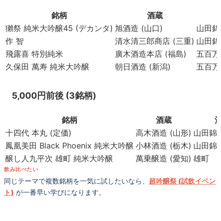
銘柄
酒蔵
獺祭 純米大吟醸45 (デカンタ)
旭酒造 (山口)
山田錦
作 智
清水清三郎商店 (三重)
山田錦
飛露喜 特別純米
廣木酒造本店 (福島)
五百万
久保田 萬寿 純米大吟醸
朝日酒造 (新潟)
五百万
5,000円前後 (3銘柄)
銘柄
酒蔵
十四代 本丸 (定価)
高木酒造 (山形)
山田錦
鳳凰美田 Black Phoenix 純米大吟醸
小林酒造 (栃木)
山田錦
醸し人九平次 雄町 純米大吟醸
萬乗醸造 (愛知)
雄町
飲み比べたい
同じテーマで複数銘柄を一気に試したいなら、
超吟醸祭 (試飲イベン
ト)
が一番早い学びになります。