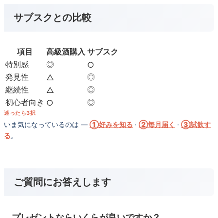
サブスクとの比較
項目
高級酒購入
サブスク
特別感
◎
○
発見性
◎
△
継続性
◎
△
初心者向き
◎
○
迷ったら3択
いま気になっているのは —
①好みを知る
·
②毎月届く
·
③試飲す
る
。
ご質問にお答えします
プレゼントならいくらが良いですか？