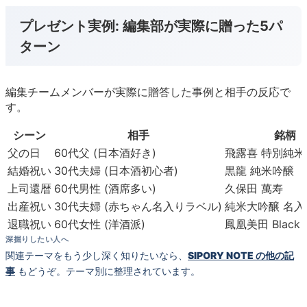
プレゼント実例: 編集部が実際に贈った5パ
ターン
編集チームメンバーが実際に贈答した事例と相手の反応で
す。
シーン
相手
銘柄
父の日
60代父 (日本酒好き)
飛露喜 特別純米
結婚祝い
30代夫婦 (日本酒初心者)
黒龍 純米吟醸
上司還暦
60代男性 (酒席多い)
久保田 萬寿
出産祝い
30代夫婦 (赤ちゃん名入りラベル)
純米大吟醸 名入
退職祝い
60代女性 (洋酒派)
鳳凰美田 Black P
深掘りしたい人へ
関連テーマをもう少し深く知りたいなら、
SIPORY NOTE の他の記
事
もどうぞ。テーマ別に整理されています。