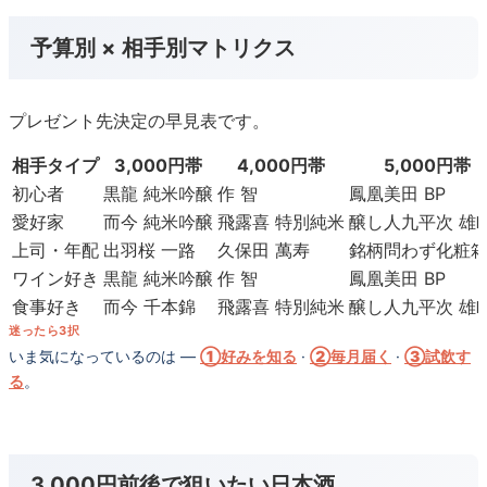
予算別 × 相手別マトリクス
プレゼント先決定の早見表です。
相手タイプ
3,000円帯
4,000円帯
5,000円帯
初心者
黒龍 純米吟醸
作 智
鳳凰美田 BP
愛好家
而今 純米吟醸
飛露喜 特別純米
醸し人九平次 雄
上司・年配
出羽桜 一路
久保田 萬寿
銘柄問わず化粧
ワイン好き
黒龍 純米吟醸
作 智
鳳凰美田 BP
食事好き
而今 千本錦
飛露喜 特別純米
醸し人九平次 雄
迷ったら3択
いま気になっているのは —
①好みを知る
·
②毎月届く
·
③試飲す
る
。
3,000円前後で狙いたい日本酒