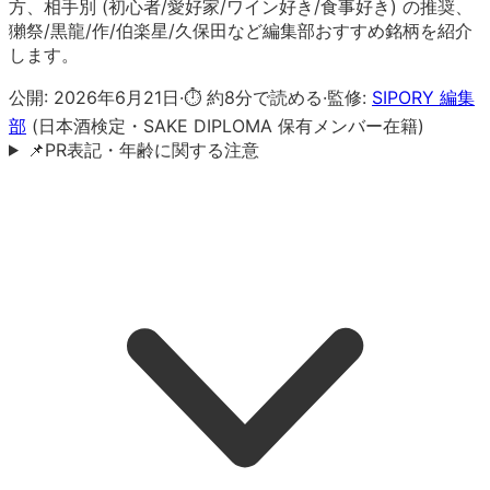
方、相手別 (初心者/愛好家/ワイン好き/食事好き) の推奨、
獺祭/黒龍/作/伯楽星/久保田など編集部おすすめ銘柄を紹介
します。
公開:
2026年6月21日
·
⏱ 約
8
分で読める
·
監修:
SIPORY 編集
部
(日本酒検定・SAKE DIPLOMA 保有メンバー在籍)
📌
PR表記・年齢に関する注意