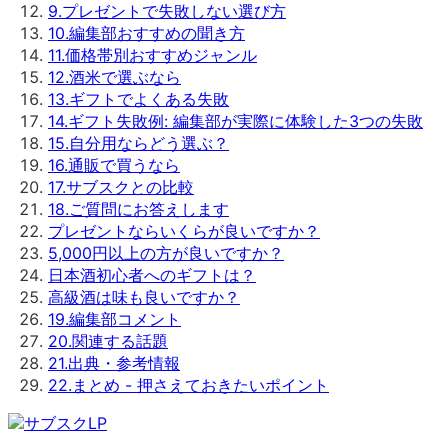
9
.
プレゼントで失敗しない選び方
10
.
編集部おすすめの聞き方
11
.
価格帯別おすすめジャンル
12
.
酒米で選ぶなら
13
.
ギフトでよくある失敗
14
.
ギフト失敗例: 編集部が実際に体験した3つの失敗
15
.
自分用ならどう選ぶ？
16
.
通販で買うなら
17
.
サブスクとの比較
18
.
ご質問にお答えします
プレゼントならいくらが良いですか？
5,000円以上の方が良いですか？
日本酒初心者へのギフトは？
高級酒は味も良いですか？
19
.
編集部コメント
20
.
関連する話題
21
.
出典・参考情報
22
.
まとめ - 押さえておきたいポイント