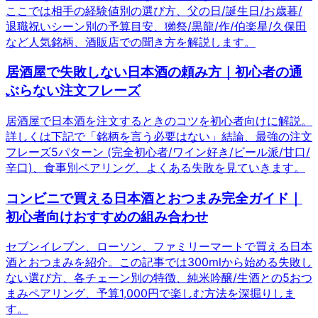
ここでは相手の経験値別の選び方、父の日/誕生日/お歳暮/
退職祝いシーン別の予算目安、獺祭/黒龍/作/伯楽星/久保田
など人気銘柄、酒販店での聞き方を解説します。
居酒屋で失敗しない日本酒の頼み方｜初心者の通
ぶらない注文フレーズ
居酒屋で日本酒を注文するときのコツを初心者向けに解説。
詳しくは下記で「銘柄を言う必要はない」結論、最強の注文
フレーズ5パターン (完全初心者/ワイン好き/ビール派/甘口/
辛口)、食事別ペアリング、よくある失敗を見ていきます。
コンビニで買える日本酒とおつまみ完全ガイド｜
初心者向けおすすめの組み合わせ
セブンイレブン、ローソン、ファミリーマートで買える日本
酒とおつまみを紹介。この記事では300mlから始める失敗し
ない選び方、各チェーン別の特徴、純米吟醸/生酒との5おつ
まみペアリング、予算1,000円で楽しむ方法を深掘りしま
す。