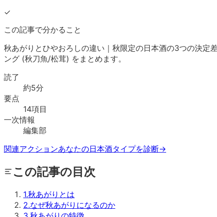
✓
この記事で分かること
秋あがりとひやおろしの違い｜秋限定の日本酒の3つの決定差。
ング (秋刀魚/松茸) をまとめます。
読了
約
5
分
要点
14
項目
一次情報
編集部
関連アクション
あなたの日本酒タイプを診断
→
この記事の目次
1
.
秋あがりとは
2
.
なぜ秋あがりになるのか
3
.
秋あがりの特徴