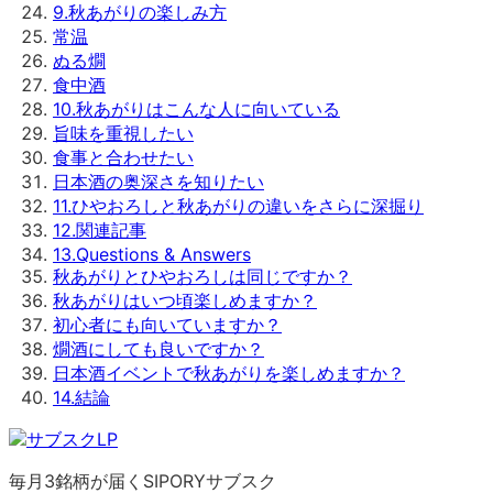
9
.
秋あがりの楽しみ方
常温
ぬる燗
食中酒
10
.
秋あがりはこんな人に向いている
旨味を重視したい
食事と合わせたい
日本酒の奥深さを知りたい
11
.
ひやおろしと秋あがりの違いをさらに深掘り
12
.
関連記事
13
.
Questions & Answers
秋あがりとひやおろしは同じですか？
秋あがりはいつ頃楽しめますか？
初心者にも向いていますか？
燗酒にしても良いですか？
日本酒イベントで秋あがりを楽しめますか？
14
.
結論
毎月3銘柄が届くSIPORYサブスク