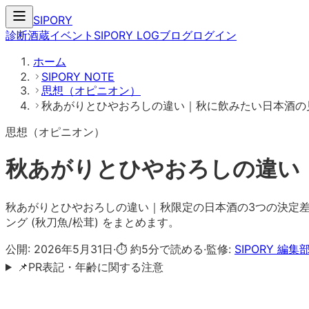
SIPORY
診断
酒蔵
イベント
SIPORY LOG
ブログ
ログイン
ホーム
SIPORY NOTE
思想（オピニオン）
秋あがりとひやおろしの違い｜秋に飲みたい日本酒の
思想（オピニオン）
秋あがりとひやおろしの違い
秋あがりとひやおろしの違い｜秋限定の日本酒の3つの決定差。
ング (秋刀魚/松茸) をまとめます。
公開:
2026年5月31日
·
⏱ 約
5
分で読める
·
監修:
SIPORY 編集
📌
PR表記・年齢に関する注意