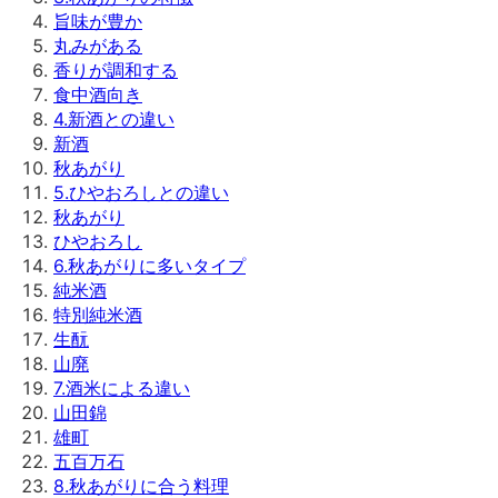
旨味が豊か
丸みがある
香りが調和する
食中酒向き
4
.
新酒との違い
新酒
秋あがり
5
.
ひやおろしとの違い
秋あがり
ひやおろし
6
.
秋あがりに多いタイプ
純米酒
特別純米酒
生酛
山廃
7
.
酒米による違い
山田錦
雄町
五百万石
8
.
秋あがりに合う料理