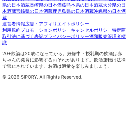
県
の日本酒蔵
長崎県
の日本酒蔵
熊本県
の日本酒蔵
大分県
の日
本酒蔵
宮崎県
の日本酒蔵
鹿児島県
の日本酒蔵
沖縄県
の日本酒
蔵
運営者情報
広告・アフィリエイトポリシー
利用規約
プロモーションポリシー
キャンセルポリシー
特定商
取引法に基づく表記
プライバシーポリシー
酒類販売管理者標
識
20+
飲酒は20歳になってから。妊娠中・授乳期の飲酒は赤
ちゃんの発育に影響するおそれがあります。飲酒運転は法律
で禁止されています。お酒は適量を楽しみましょう。
©
2026
SIPORY. All Rights Reserved.