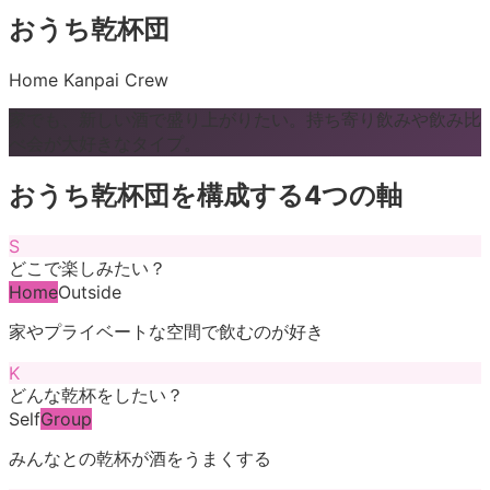
おうち乾杯団
Home Kanpai Crew
家でも、新しい酒で盛り上がりたい。持ち寄り飲みや飲み比
べ会が大好きなタイプ。
おうち乾杯団
を構成する4つの軸
S
どこで楽しみたい？
Home
Outside
家やプライベートな空間で飲むのが好き
K
どんな乾杯をしたい？
Self
Group
みんなとの乾杯が酒をうまくする