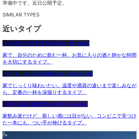
準備中です。近日公開予定。
SIMILAR TYPES
近いタイプ
HSFE
月夜の晩酌家
My Night, My Sake
家で、自分のために飲む一杯。お気に入りの酒と静かな時間
を大切にするタイプ。
HSFT
おうち利き酒師
Home Tasting Lab
家でじっくり味わいたい。温度や酒器の違いまで楽しみなが
ら、定番の一杯を深掘りするタイプ。
HSNE
深夜の冒険家
Midnight Explorer
家飲み派だけど、新しい酒には目がない。コンビニで見つけ
た一本にも、つい手が伸びるタイプ。
🍶