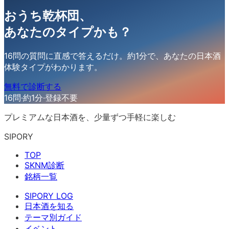
おうち乾杯団
、
あなたのタイプかも？
16問の質問に直感で答えるだけ。約1分で、あなたの日本酒
体験タイプがわかります。
無料で診断する
16問
·
約1分
·
登録不要
プレミアムな日本酒を、少量ずつ手軽に楽しむ
SIPORY
TOP
SKNM診断
銘柄一覧
SIPORY LOG
日本酒を知る
テーマ別ガイド
イベント