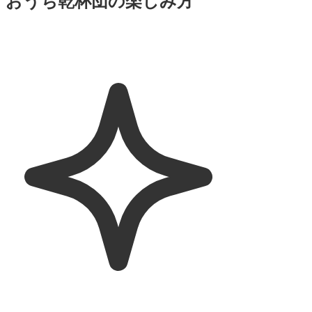
おうち乾杯団
の楽しみ方