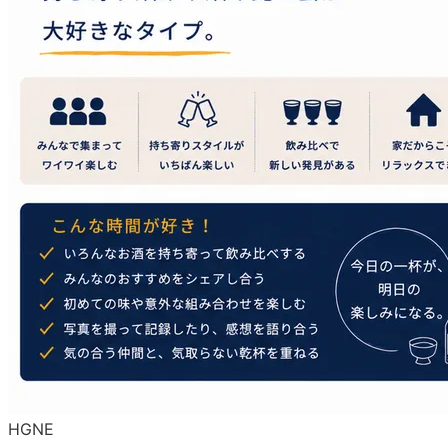
H
G
N
E