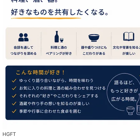
H
G
F
T