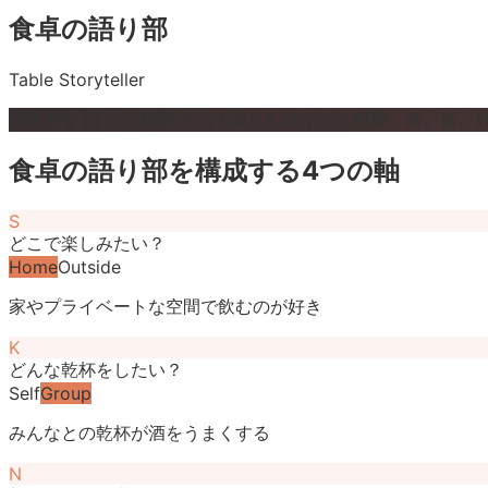
食卓の語り部
Table Storyteller
家飲みを"語らう時間"として楽しむタイプ。料理、酒、器。
食卓の語り部
を構成する4つの軸
S
どこで楽しみたい？
Home
Outside
家やプライベートな空間で飲むのが好き
K
どんな乾杯をしたい？
Self
Group
みんなとの乾杯が酒をうまくする
N