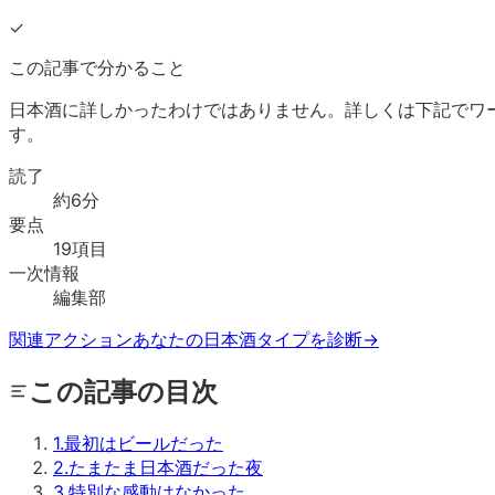
✓
この記事で分かること
日本酒に詳しかったわけではありません。詳しくは下記でワ
す。
読了
約
6
分
要点
19
項目
一次情報
編集部
関連アクション
あなたの日本酒タイプを診断
→
この記事の目次
1
.
最初はビールだった
2
.
たまたま日本酒だった夜
3
.
特別な感動はなかった