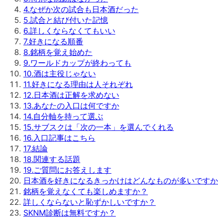
4
.
なぜか次の試合も日本酒だった
5
.
試合と結び付いた記憶
6
.
詳しくならなくてもいい
7
.
好きになる順番
8
.
銘柄を覚え始めた
9
.
ワールドカップが終わっても
10
.
酒は主役じゃない
11
.
好きになる理由は人それぞれ
12
.
日本酒は正解を求めない
13
.
あなたの入口は何ですか
14
.
自分軸を持って選ぶ
15
.
サブスクは「次の一本」を選んでくれる
16
.
入口記事はこちら
17
.
結論
18
.
関連する話題
19
.
ご質問にお答えします
日本酒を好きになるきっかけはどんなものが多いですか
銘柄を覚えなくても楽しめますか？
詳しくならないと恥ずかしいですか？
SKNM診断は無料ですか？