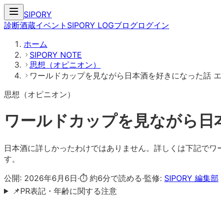
SIPORY
診断
酒蔵
イベント
SIPORY LOG
ブログ
ログイン
ホーム
SIPORY NOTE
思想（オピニオン）
ワールドカップを見ながら日本酒を好きになった話 
思想（オピニオン）
ワールドカップを見ながら日
日本酒に詳しかったわけではありません。詳しくは下記でワ
す。
公開:
2026年6月6日
·
⏱ 約
6
分で読める
·
監修:
SIPORY 編集部
📌
PR表記・年齢に関する注意