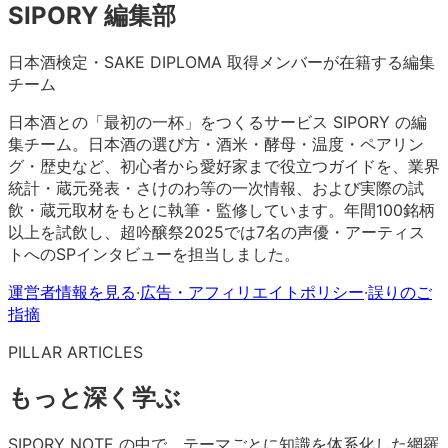
SIPORY 編集部
日本酒検定・SAKE DIPLOMA 取得メンバーが在籍する編集
チーム
日本酒との「最初の一杯」をつくるサービス SIPORY の編
集チーム。日本酒の選び方・酒米・酵母・温度・ペアリン
グ・歴史など、初心者から愛好家まで役立つガイドを、業界
統計・蔵元発表・さけのわ等の一次情報、および実際の試
飲・蔵元取材をもとに執筆・監修しています。年間100銘柄
以上を試飲し、超吟醸祭2025では7名の声優・アーティス
トへのSPインタビューを担当しました。
運営者情報を見る
·
広告・アフィリエイトポリシー
·
誤りのご
指摘
PILLAR ARTICLES
もっと深く学ぶ
SIPORY NOTE の中で、テーマごとに知識を体系化した網羅