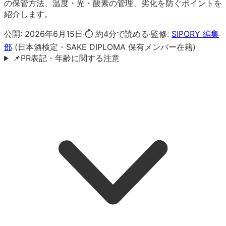
の保管方法、温度・光・酸素の管理、劣化を防ぐポイントを
紹介します。
公開:
2026年6月15日
·
⏱ 約
4
分で読める
·
監修:
SIPORY 編集
部
(日本酒検定・SAKE DIPLOMA 保有メンバー在籍)
📌
PR表記・年齢に関する注意