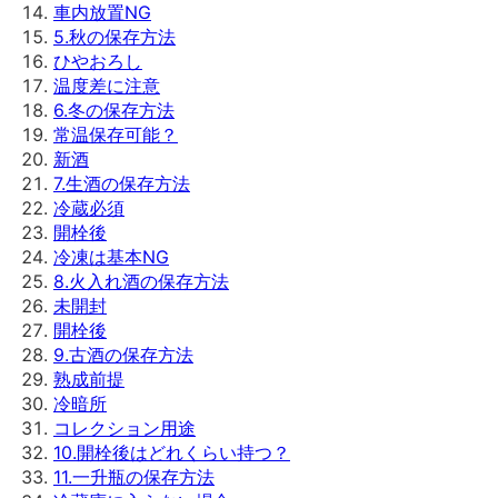
車内放置NG
5
.
秋の保存方法
ひやおろし
温度差に注意
6
.
冬の保存方法
常温保存可能？
新酒
7
.
生酒の保存方法
冷蔵必須
開栓後
冷凍は基本NG
8
.
火入れ酒の保存方法
未開封
開栓後
9
.
古酒の保存方法
熟成前提
冷暗所
コレクション用途
10
.
開栓後はどれくらい持つ？
11
.
一升瓶の保存方法