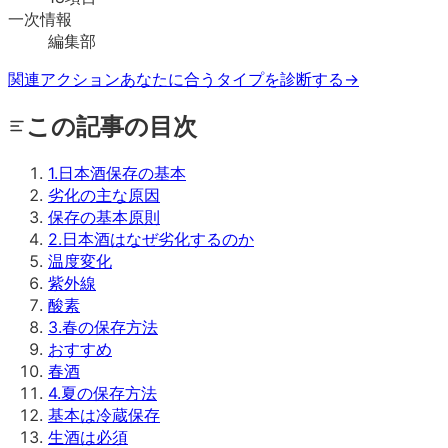
一次情報
編集部
関連アクション
あなたに合うタイプを診断する
→
この記事の目次
1
.
日本酒保存の基本
劣化の主な原因
保存の基本原則
2
.
日本酒はなぜ劣化するのか
温度変化
紫外線
酸素
3
.
春の保存方法
おすすめ
春酒
4
.
夏の保存方法
基本は冷蔵保存
生酒は必須