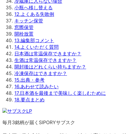
冷蔵庫に入らない場合
小瓶へ移し替える
12
.
よくある失敗例
キッチン保管
窓際保管
開栓放置
13
.
編集部コメント
14
.
よくいただく質問
日本酒は常温保存できますか？
生酒は常温保存できますか？
開封後はどれくらい持ちますか？
冷凍保存はできますか？
15
.
出典・参考
16
.
あわせて読みたい
17
.
日本酒を最後まで美味しく楽しむために
18
.
要点まとめ
毎月3銘柄が届くSIPORYサブスク