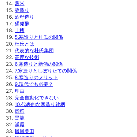
蒸米
麹造り
酒母造り
醪発酵
上槽
5
.
寒造りと杜氏の関係
杜氏とは
代表的な杜氏集団
高度な技術
6
.
寒造りと新酒の関係
7
.
寒造りとしぼりたての関係
8
.
寒造りのメリット
9
.
現代でも必要？
理由
完全自動化できない
10
.
代表的な寒造り銘柄
獺祭
黒龍
浦霞
鳳凰美田