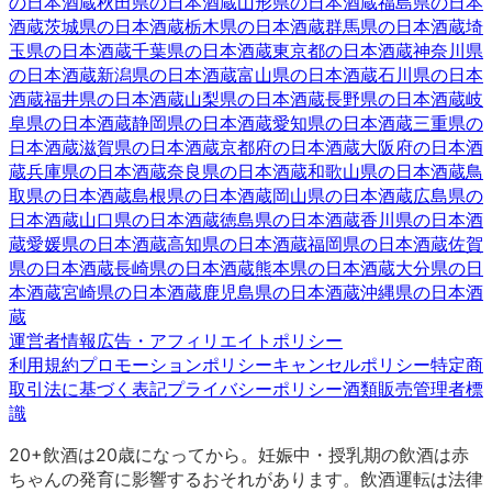
の日本酒蔵
秋田県
の日本酒蔵
山形県
の日本酒蔵
福島県
の日本
酒蔵
茨城県
の日本酒蔵
栃木県
の日本酒蔵
群馬県
の日本酒蔵
埼
玉県
の日本酒蔵
千葉県
の日本酒蔵
東京都
の日本酒蔵
神奈川県
の日本酒蔵
新潟県
の日本酒蔵
富山県
の日本酒蔵
石川県
の日本
酒蔵
福井県
の日本酒蔵
山梨県
の日本酒蔵
長野県
の日本酒蔵
岐
阜県
の日本酒蔵
静岡県
の日本酒蔵
愛知県
の日本酒蔵
三重県
の
日本酒蔵
滋賀県
の日本酒蔵
京都府
の日本酒蔵
大阪府
の日本酒
蔵
兵庫県
の日本酒蔵
奈良県
の日本酒蔵
和歌山県
の日本酒蔵
鳥
取県
の日本酒蔵
島根県
の日本酒蔵
岡山県
の日本酒蔵
広島県
の
日本酒蔵
山口県
の日本酒蔵
徳島県
の日本酒蔵
香川県
の日本酒
蔵
愛媛県
の日本酒蔵
高知県
の日本酒蔵
福岡県
の日本酒蔵
佐賀
県
の日本酒蔵
長崎県
の日本酒蔵
熊本県
の日本酒蔵
大分県
の日
本酒蔵
宮崎県
の日本酒蔵
鹿児島県
の日本酒蔵
沖縄県
の日本酒
蔵
運営者情報
広告・アフィリエイトポリシー
利用規約
プロモーションポリシー
キャンセルポリシー
特定商
取引法に基づく表記
プライバシーポリシー
酒類販売管理者標
識
20+
飲酒は20歳になってから。妊娠中・授乳期の飲酒は赤
ちゃんの発育に影響するおそれがあります。飲酒運転は法律