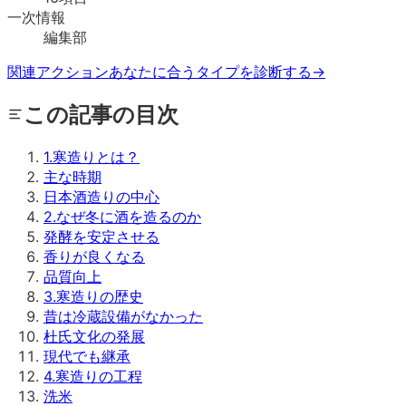
一次情報
編集部
関連アクション
あなたに合うタイプを診断する
→
この記事の目次
1
.
寒造りとは？
主な時期
日本酒造りの中心
2
.
なぜ冬に酒を造るのか
発酵を安定させる
香りが良くなる
品質向上
3
.
寒造りの歴史
昔は冷蔵設備がなかった
杜氏文化の発展
現代でも継承
4
.
寒造りの工程
洗米