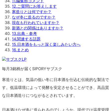
11
.
編集部コメント
12
.
ご質問にお答えします
寒造りとは何ですか？
なぜ冬に造るのですか？
現在も行われていますか？
新酒との関係はありますか？
13
.
出典・参考
14
.
関連する話題
15
.
日本酒をもっと深く楽しみたい方へ
16
.
まとめ
毎月3銘柄が届くSIPORYサブスク
寒造りとは、気温の低い冬に日本酒を仕込む伝統的な製法で
す。低温環境によって発酵を安定させることができ、高品質
な日本酒造りにつながるとされています。
日本酒はなぜ冬に造られるのでしょうか。現代では温度管理