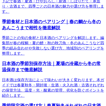
下記で春酒・夏酒・ひやおろし・新酒・しぼりたて・寒造
り・古酒まで、四季ごとの日本酒の魅力や選び方を整理しま
す。
季節食材と日本酒のペアリング｜春の鯛から冬の
あんこうまで相性を徹底解説
季節ごとの旬の食材と日本酒のペアリングを解説します。編
集部が春の桜鯛・夏の鱧・秋の秋刀魚・冬のあんこうなど四
季の組み合わせや失敗しない選び方、地域別のペアリングを
整理します。
日本酒の季節別保存方法｜夏場の冷蔵から冬の常
温保存まで徹底解説
日本酒は保存方法によって味わいが大きく変わります。本ガ
イドでは春夏秋冬・開封後・生酒・火入れ酒・古酒それぞれ
の保管方法、温度・光・酸素の管理、劣化を防ぐポイントを
紹介します。
季節限定酒の選び方｜春夏秋冬それぞれの日本酒