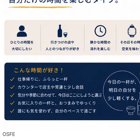
O
S
F
E