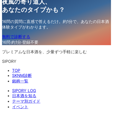
夜風の寄り道人
、
あなたのタイプかも？
16問の質問に直感で答えるだけ。約1分で、あなたの日本酒
体験タイプがわかります。
無料で診断する
16問
·
約1分
·
登録不要
プレミアムな日本酒を、少量ずつ手軽に楽しむ
SIPORY
TOP
SKNM診断
銘柄一覧
SIPORY LOG
日本酒を知る
テーマ別ガイド
イベント