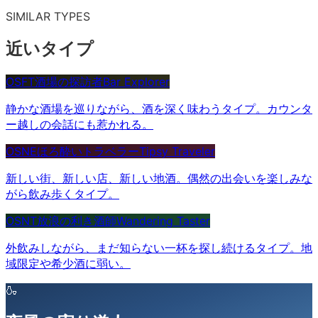
SIMILAR TYPES
近いタイプ
OSFT
酒場の探訪者
Bar Explorer
静かな酒場を巡りながら、酒を深く味わうタイプ。カウンタ
ー越しの会話にも惹かれる。
OSNE
ほろ酔いトラベラー
Tipsy Traveler
新しい街、新しい店、新しい地酒。偶然の出会いを楽しみな
がら飲み歩くタイプ。
OSNT
放浪の利き酒師
Wandering Taster
外飲みしながら、まだ知らない一杯を探し続けるタイプ。地
域限定や希少酒に弱い。
🍶