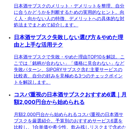
日本酒サブスクのメリット・デメリットを整理。自分
に合うかどうかを判断するための実用的なヒント。向
く人・向かない人の特徴、デメリットへの具体的な対
処法までまとめて紹介します。
日本酒サブスク失敗しない選び方＆やめた理
由と上手な活用テク
日本酒サブスクで失敗・やめた理由TOP10を解説。こ
こでは「銘柄が合わない」「価格に見合わない」など
失敗パターン、SIPORYサブスク含む主要サービスの
比較表、自分の好みを見極める3つのチェックポイン
トを解説します。
コスパ重視の日本酒サブスクおすすめ6選｜月
額2,000円台から始められる
月額2,000円台から始められるコスパ重視の日本酒サ
ブスクを厳選紹介。予算別のおすすめサービス6選を
比較し、1合単価や希少性、飲み残しリスクまで含めた