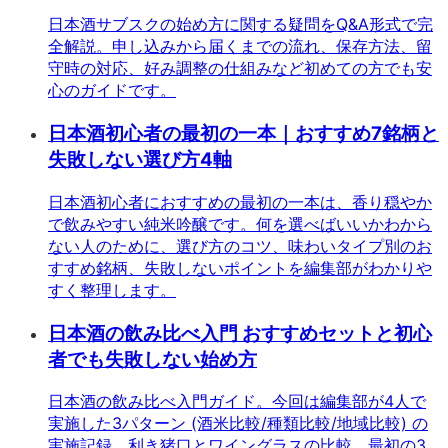
日本酒サブスクの始め方に関する疑問をQ&A形式で完
全解説。申し込みから届くまでの流れ、保存方法、留
守時の対応、好み調整の仕組みなど初めての方でも安
心のガイドです。
日本酒初心者の最初の一本｜おすすめ7銘柄と
失敗しない選び方4軸
日本酒初心者におすすめの最初の一本は、香り穏やか
で飲みやすい純米吟醸です。何を選べばいいかわから
ない人のために、選び方のコツ、味わいタイプ別のお
すすめ銘柄、失敗しないポイントを編集部がわかりや
すく整理します。
日本酒の飲み比べ入門 おすすめセットと初心
者でも失敗しない始め方
日本酒の飲み比べ入門ガイド。今回は編集部が4人で
実施した3パターン (酒米比較/種類比較/地域比較) の
実施記録、利き猪口とワイングラスの比較、最初の3