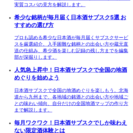
実質コスパの見方を解説します。
希少な銘柄が毎月届く日本酒サブスク5選 お
すすめの選び方
プロも認める希少な日本酒が毎月届くサブスクサービ
スを厳選紹介。入手困難な銘柄との出会い方や蔵元直
送の仕組み、希少酒を楽しむ記録の残し方までを編集
部が深掘りします。
人気急上昇中！日本酒サブスクで全国の地酒
めぐりを始めよう
日本酒サブスクで全国の地酒めぐりを楽しもう。北海
道から九州まで、各地域の銘酒との出会い方や地域ご
との味わい傾向、自分だけの全国地酒マップの作り方
まで解説します。
毎月ワクワク！日本酒サブスクでしか味わえ
ない限定酒体験とは