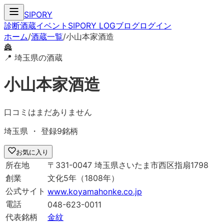
SIPORY
診断
酒蔵
イベント
SIPORY LOG
ブログ
ログイン
ホーム
/
酒蔵一覧
/
小山本家酒造
🏯
📍
埼玉県
の酒蔵
小山本家酒造
口コミはまだありません
埼玉県
・ 登録
9
銘柄
お気に入り
所在地
〒
331-0047
埼玉県さいたま市西区指扇1798
創業
文化5年
（1808年）
公式サイト
www.koyamahonke.co.jp
電話
048-623-0011
代表銘柄
金紋