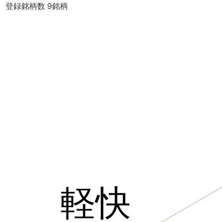
登録銘柄数
9
銘柄
軽快