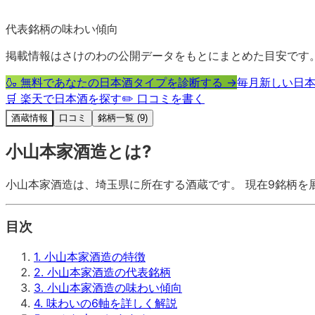
代表銘柄の味わい傾向
掲載情報はさけのわの公開データをもとにまとめた目安です
🍶 無料であなたの日本酒タイプを診断する →
毎月新しい日本
🛒 楽天で日本酒を探す
✏️ 口コミを書く
酒蔵情報
口コミ
銘柄一覧 (9)
小山本家酒造
とは?
小山本家酒造
は、
埼玉県
に所在する酒蔵です。 現在
9
銘柄を
目次
1
.
小山本家酒造の特徴
2
.
小山本家酒造の代表銘柄
3
.
小山本家酒造の味わい傾向
4
.
味わいの6軸を詳しく解説