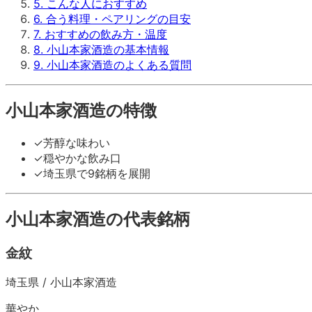
5
.
こんな人におすすめ
6
.
合う料理・ペアリングの目安
7
.
おすすめの飲み方・温度
8
.
小山本家酒造の基本情報
9
.
小山本家酒造のよくある質問
小山本家酒造
の特徴
✓
芳醇な味わい
✓
穏やかな飲み口
✓
埼玉県で9銘柄を展開
小山本家酒造
の代表銘柄
金紋
埼玉県
/
小山本家酒造
華やか