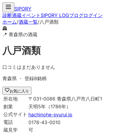
SIPORY
診断
酒蔵
イベント
SIPORY LOG
ブログ
ログイン
ホーム
/
酒蔵一覧
/
八戸酒類
🏯
📍
青森県
の酒蔵
八戸酒類
口コミはまだありません
青森県
・ 登録
8
銘柄
お気に入り
所在地
〒
031-0086
青森県八戸市八日町1
創業
天明5年
（1786年）
公式サイト
hachinohe-syurui.jp
電話
0178-43-0010
蔵見学
可