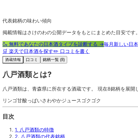
代表銘柄の味わい傾向
掲載情報はさけのわの公開データをもとにまとめた目安です
🍶 無料であなたの日本酒タイプを診断する →
毎月新しい日本
🛒 楽天で日本酒を探す
✏️ 口コミを書く
酒蔵情報
口コミ
銘柄一覧 (8)
八戸酒類
とは?
八戸酒類
は、
青森県
に所在する酒蔵です。 現在
8
銘柄を展開
リンゴ
甘酸っぱい
さわやか
ジュース
ゴクゴク
目次
1
.
八戸酒類の特徴
2
.
八戸酒類の代表銘柄