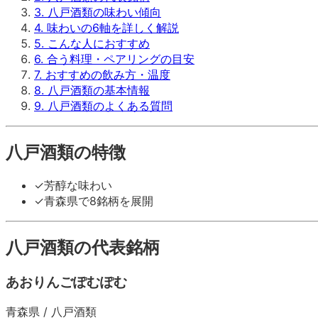
3
.
八戸酒類の味わい傾向
4
.
味わいの6軸を詳しく解説
5
.
こんな人におすすめ
6
.
合う料理・ペアリングの目安
7
.
おすすめの飲み方・温度
8
.
八戸酒類の基本情報
9
.
八戸酒類のよくある質問
八戸酒類
の特徴
✓
芳醇な味わい
✓
青森県で8銘柄を展開
八戸酒類
の代表銘柄
あおりんごぽむぽむ
青森県
/
八戸酒類