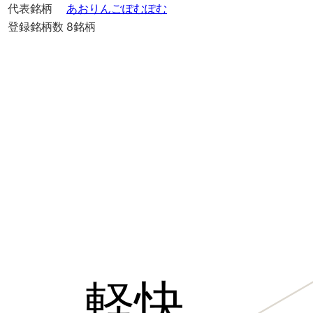
代表銘柄
あおりんごぽむぽむ
登録銘柄数
8
銘柄
軽快